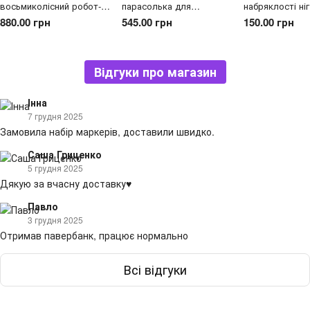
восьмиколісний робот-
парасолька для
набряклості ніг
собака з пультом
риболовлі з чохлом, з
на блискавці (
880.00 грн
545.00 грн
150.00 грн
керування CX-103 Сірий
сріблястим напиленням в
XXL)
(206)
чохлі діаметр 1,6 м Синій
Відгуки про магазин
Інна
7 грудня 2025
Замовила набір маркерів, доставили швидко.
Саша Гриценко
5 грудня 2025
Дякую за вчасну доставку♥️
Павло
3 грудня 2025
Отримав павербанк, працює нормально
Всі відгуки