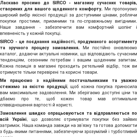
Ласкаво просимо до SIRCO - магазину сучасних товарів,
створених для вашого щоденного комфорту.
Ми пропонуєм
широкий вибір якісної продукції за доступними цінами, роблячи
покупки простими, приємними та по-справжньому вигідними.
Наше завдання - забезпечити вам комфортний шопінг і
впевненість у кожній покупці.
SIRCO - це поєднання надійності, продуманого асортименту
та зручного процесу замовлення.
Ми постійно оновлюємо
каталог, додаючи актуальні новинки, що відповідають сучасним
тенденціям, сезонним потребам і вашим щоденним запитам.
Кожна позиція в магазині проходить ретельний відбір, тож ви
отримуєте тільки перевірені та корисні товари.
Ми працюємо з надійними постачальниками та уважно
стежимо за якістю продукції
, щоб кожна покупка приносил
вам максимальне задоволення. Ми зберігаємо доступні ціни та
дбаємо про те, щоб кожен товар мав оптимальне
співвідношення вартості й користі.
Замовлення швидко опрацьовуються та відправляються по
всій Україні
, що дозволяє отримувати покупки без зайви
затримок. Наша команда завжди на зв’язку та готова допомогти
з будь-якими питаннями, забезпечуючи зрозумілий і турботливий