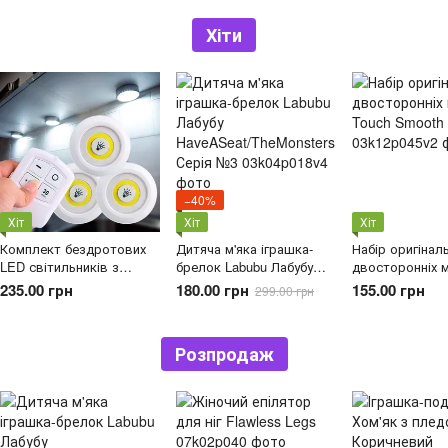
Хіти
−40%
Хіт
Хіт
Хіт
Комплект бездротових
Дитяча м'яка іграшка-
Набір оригінал
LED світильників з
брелок Labubu Лабубу
двосторонніх 
пультом керування Lght
HaveASeat/TheMonsters
Touch Smooth 
235.00 грн
180.00 грн
155.00 грн
299.00 грн
With Remote Control Set (3
Серія №3
шт.)
Розпродаж