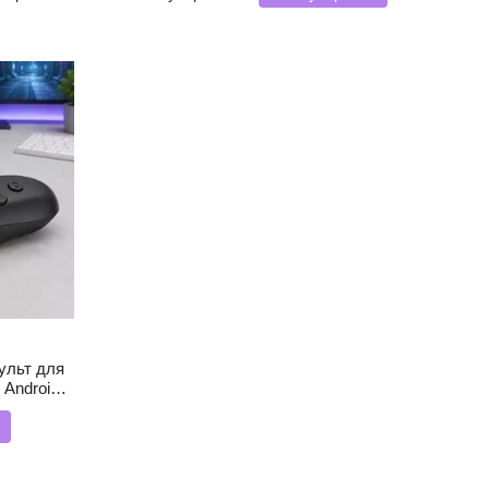
віртуальної
реальності
пульт для
 Android
ою відео