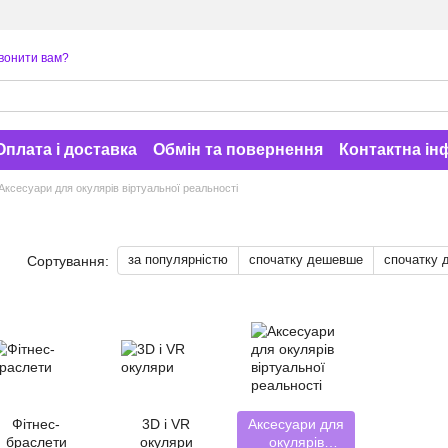
вонити вам?
Оплата і доставка
Обмін та повернення
Контактна ін
Аксесуари для окулярів віртуальної реальності
за популярністю
спочатку дешевше
спочатку 
Сортування:
Фітнес-
3D і VR
Аксесуари для
браслети
окуляри
окулярів