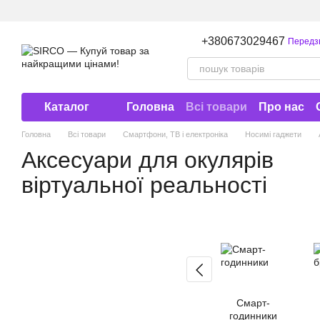
Перейти до основного контенту
+380673029467
Передз
Каталог
Головна
Всі товари
Про нас
Договір публічної оферти
Головна
Всі товари
Смартфони, ТВ і електроніка
Носимі гаджети
Аксесуари для окулярів
віртуальної реальності
Смарт-
годинники