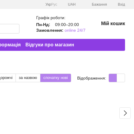
Укр
Рус
UAH
Бажання
Вхід
Графік роботи:
Мій кошик
Пн-Нд:
09:00–20:00
Замовлення:
online 24/7
формація
Відгуки про магазин
дорожчі
за назвою
спочатку нові
Відображення: