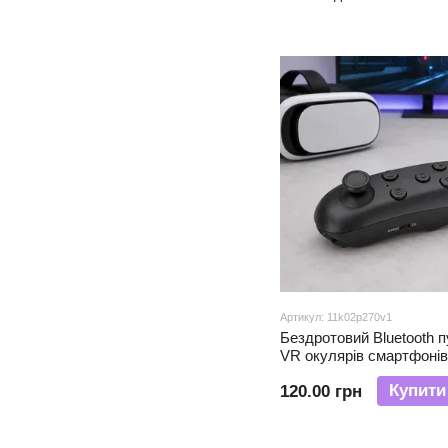
Артикул: 11k02p270v1
Бездротовий Bluetooth 
VR окулярів смартфонів
iPhone керування музик
Купити
120.00 грн
(X26)