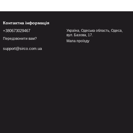
Контактна інформація
+380673029467
Україна, Одеська область, Одеса,
вул. Базова, 17.
Передзвонити вам?
Мапа проїзду
support@sirco.com.ua