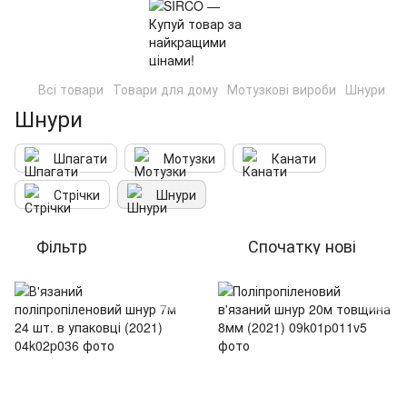
Всі товари
Товари для дому
Мотузкові вироби
Шнури
Шнури
Шпагати
Мотузки
Канати
Стрічки
Шнури
Фільтр
Спочатку нові