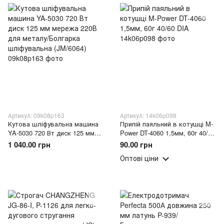
Артикул: 09k08p163
Артикул: 14k06p098
Кутова шліфувальна машина
Припій паяльний в котушці M-
YA-5030 720 Вт диск 125 мм
Power DT-4060 1,5мм, 60г 40/60
мережа 220В для металу/
DIA
1 040.00 грн
90.00 грн
Болгарка шліфувальна
Оптові ціни
(JM/6064)