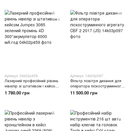
Артикул: 04k02p459
Артикул: 14k03p097
Лазерний професійний рівень
Фільтр повітря дихання для
нівелір зі штативом і кейсом
оператора піскоструминного
Jumpex 3085 зелений промінь
агрегату СВF 2 2017 (JS)
1 780.00 грн
11 500.00 грн
4D 360°акумулятор 6000
мА·год