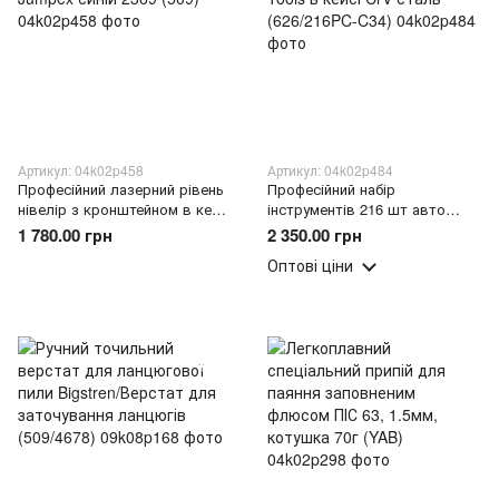
Артикул: 04k02p458
Артикул: 04k02p484
Професійний лазерний рівень
Професійний набір
нівелір з кронштейном в кейсі
інструментів 216 шт авто
Jumpex синій 2369 (509)
набір ключів та головок Tools
1 780.00 грн
2 350.00 грн
в кейсі CrV сталь (626/216PC-
Оптові ціни
C34)