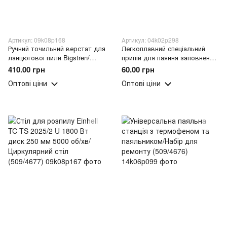
Артикул: 09k08p168
Артикул: 04k02p298
Ручний точильний верстат для
Легкоплавний спеціальний
ланцюгової пили Bigstren/
припій для паяння заповненим
Верстат для заточування
флюсом ПІС 63, 1.5мм,
410.00 грн
60.00 грн
ланцюгів (509/4678)
котушка 70г (YAB)
Оптові ціни
Оптові ціни