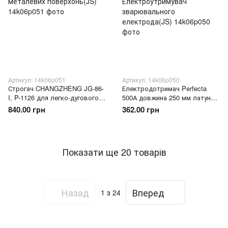
Артикул: 14k06p051
Артикул: 14k06p050
Строгач CHANGZHENG JG-86-
Електродотримач Perfecta
I, P-1126 для легко-дугового
500А довжина 250 мм латунь
стругання металевих
P-939/Електроутримувач
840.00 грн
362.00 грн
поверхонь(JS)
зварювального
електрода(JS)
Показати ще 20 товарів
Назад
Вперед
1
з 24