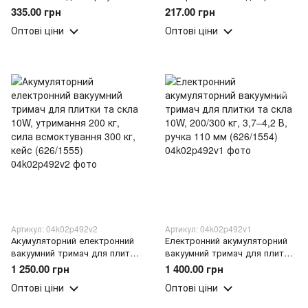
та відновлення різьби
скла та кераміки(X05/4024)
335.00 грн
217.00 грн
легована сталь (X05/4377)
Оптові ціни
Оптові ціни
Артикул: 04k02p492v2
Артикул: 04k02p492v1
Акумуляторний електронний
Електронний акумуляторний
вакуумний тримач для плитки
вакуумний тримач для плитки
та скла 10W, утримання 200
та скла 10W, 200/300 кг, 3,7–
1 250.00 грн
1 400.00 грн
кг, сила всмоктування 300 кг,
4,2 В, ручка 110 мм (626/1554)
Оптові ціни
Оптові ціни
кейс (626/1555)