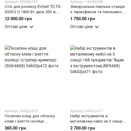
Артикул: 09k08p167
Артикул: 14k06p099
Стіл для розпилу Einhell TC-TS
Універсальна паяльна станція
2025/2 U 1800 Вт диск 250 мм
з термофеном та паяльником/
5000 об/хв/Циркулярний стіл
Набір для ремонту (509/4676)
12 000.00 грн
1 750.00 грн
(509/4677)
Оптові ціни
Оптові ціни
Артикул: 04k02p472
Артикул: 04k02p471
Посилені кліщі для обтиску
Набір інструментів в
клем і зняття ізоляції
металевому кейсі на 3 секції
(стріпер-кримпер) (509/4668)
168 предметів/ Ящик з
365.00 грн
2 700.00 грн