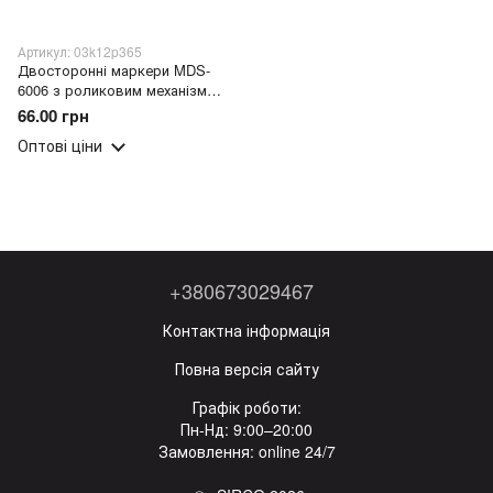
Артикул: 03k12p365
Двосторонні маркери MDS-
6006 з роликовим механізмом
із візерунками, набір 6 шт.
66.00 грн
(218)
Оптові ціни
+380673029467
Контактна інформація
Повна версія сайту
Графік роботи:
Пн-Нд: 9:00–20:00
Замовлення: online 24/7