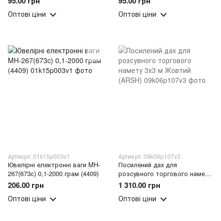
95.00 грн
95.00 грн
Оптові ціни
Оптові ціни
Артикул: 01k15p003v1
Артикул: 09k06p107v3
Ювелірні електронні ваги MH-
Посилений дах для
267(673c) 0,1-2000 грам (4409)
розсувного торгового намету
3х3 м Жовтий (ARSH)
206.00 грн
1 310.00 грн
Оптові ціни
Оптові ціни