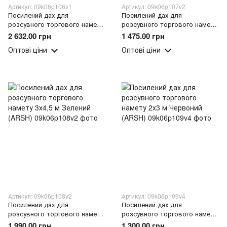
Артикул: 09k06p106v1
Артикул: 09k06p107v2
Посилений дах для
Посилений дах для
розсувного торгового намету
розсувного торгового намету
3х6 м Синій (ARSH)
3х3 м Бежевий (ARSH)
2 632.00 грн
1 475.00 грн
Оптові ціни
Оптові ціни
Артикул: 09k06p108v2
Артикул: 09k06p109v4
Посилений дах для
Посилений дах для
розсувного торгового намету
розсувного торгового намету
3х4,5 м Зелений (ARSH)
2х3 м Червоний (ARSH)
1 990.00 грн
1 300.00 грн