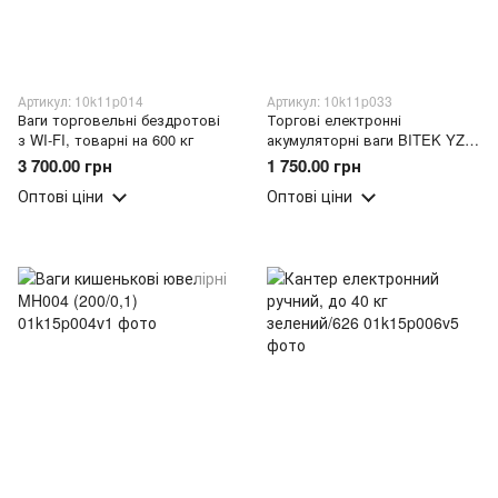
Артикул: 10k11p014
Артикул: 10k11p033
Ваги торговельні бездротові
Торгові електронні
з WI-FI, товарні на 600 кг
акумуляторні ваги BITEK YZ-
208
3 700.00 грн
1 750.00 грн
Оптові ціни
Оптові ціни