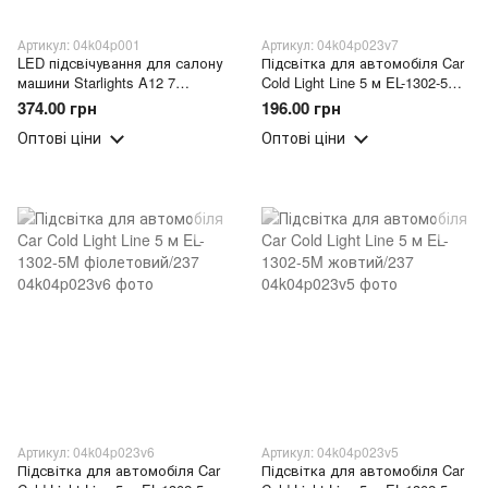
Артикул: 04k04p001
Артикул: 04k04p023v7
LED підсвічування для салону
Підсвітка для автомобіля Car
машини Starlights A12 7
Cold Light Line 5 м EL-1302-5M
кольорів (219)
бiрюза/237
374.00 грн
196.00 грн
Оптові ціни
Оптові ціни
Артикул: 04k04p023v6
Артикул: 04k04p023v5
Підсвітка для автомобіля Car
Підсвітка для автомобіля Car