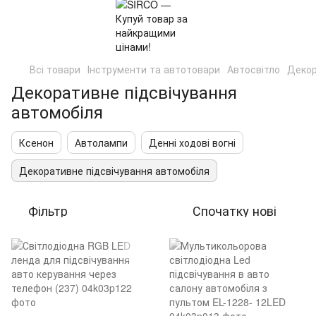
Всі товари
Інструменти та автотовари
Автосвітло
Декор
Декоративне підсвічування
автомобіля
Ксенон
Автолампи
Денні ходові вогні
Декоративне підсвічування автомобіля
Фільтр
Спочатку нові