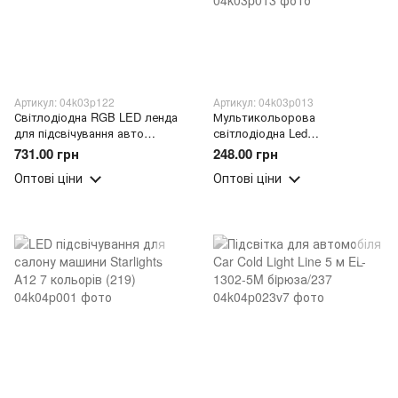
Артикул: 04k03p122
Артикул: 04k03p013
Світлодіодна RGB LED ленда
Мультикольорова
для підсвічування авто
світлодіодна Led
керування через телефон
підсвічування в авто салону
731.00 грн
248.00 грн
(237)
автомобіля з пультом EL-
Оптові ціни
Оптові ціни
1228- 12LED