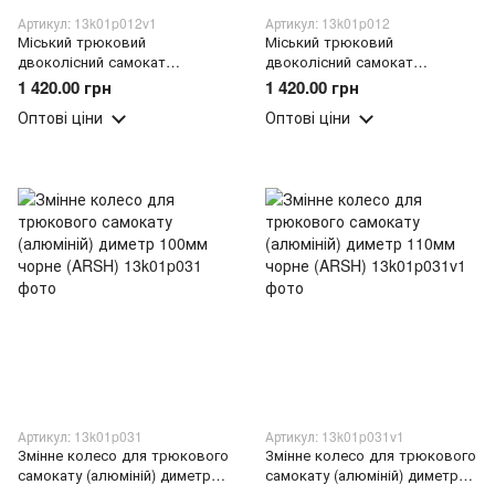
Артикул: 13k01p012v1
Артикул: 13k01p012
Міський трюковий
Міський трюковий
двоколісний самокат
двоколісний самокат
пластикові колеса PU 100мм
пластикові колеса PU 100мм
1 420.00 грн
1 420.00 грн
Scooter Wave F10 Зелений
Scooter Wave F10 Жовтий
Оптові ціни
Оптові ціни
(ARSH)
(ARSH)
Артикул: 13k01p031
Артикул: 13k01p031v1
Змінне колесо для трюкового
Змінне колесо для трюкового
самокату (алюміній) диметр
самокату (алюміній) диметр
100мм чорне (ARSH)
110мм чорне (ARSH)