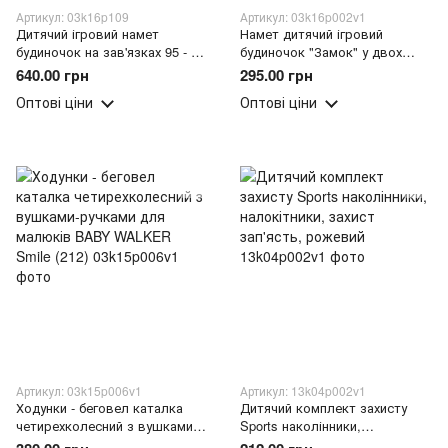
Артикул: 03k16p109
Артикул: 03k16p002v1
Дитячий ігровий намет
Намет дитячий ігровий
будиночок на зав'язках 95 - 72
будиночок "Замок" у двох
- 102см "Джунглі"
кольорах (Рожевий/Синій)
640.00 грн
295.00 грн
105см*135см (X05/1561)
Оптові ціни
Оптові ціни
Артикул: 03k15p006v1
Артикул: 13k04p002v1
Ходунки - беговел каталка
Дитячий комплект захисту
четирехколесний з вушками-
Sports наколінники,
ручками для малюків BABY
налокітники, захист зап'ясть,