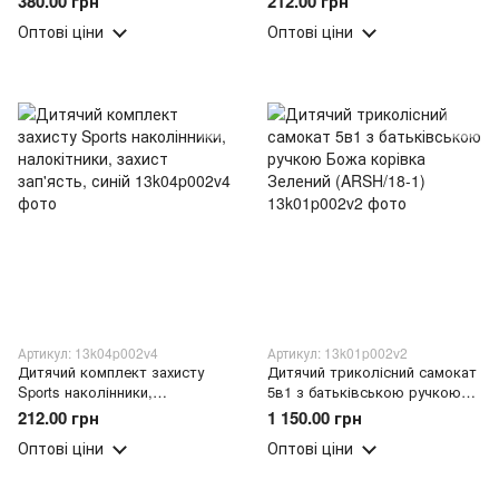
380.00 грн
212.00 грн
WALKER Smile (212)
рожевий
Оптові ціни
Оптові ціни
Артикул: 13k04p002v4
Артикул: 13k01p002v2
Дитячий комплект захисту
Дитячий триколісний самокат
Sports наколінники,
5в1 з батьківською ручкою
налокітники, захист зап'ясть,
Божа корівка Зелений
212.00 грн
1 150.00 грн
синій
(ARSH/18-1)
Оптові ціни
Оптові ціни