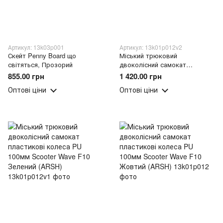
Артикул: 13k03p001
Артикул: 13k01p012v2
Скейт Penny Board що
Міський трюковий
світяться, Прозорий
двоколісний самокат
пластикові колеса PU 100мм
855.00 грн
1 420.00 грн
Scooter Wave F10 Синій (ARSH)
Оптові ціни
Оптові ціни