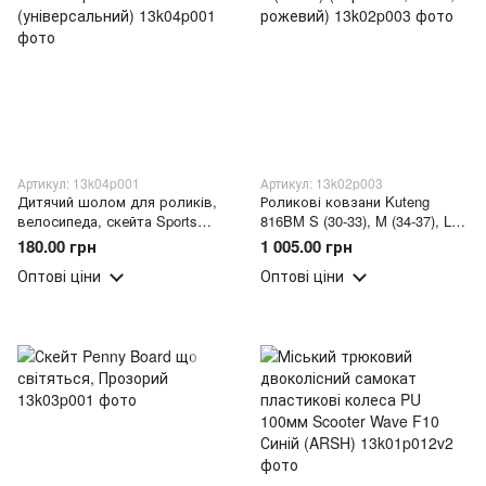
Артикул: 13k04p001
Артикул: 13k02p003
Дитячий шолом для роликів,
Роликові ковзани Kuteng
велосипеда, скейта Sports
816BM S (30-33), M (34-37), L
Helmet (універсальний)
(38-41) (червоний, синій,
180.00 грн
1 005.00 грн
рожевий)
Оптові ціни
Оптові ціни