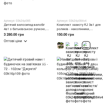
Артикул: 03k24p085
Артикул: 03k24p084v4
Дитячий велосипед-велобіг
Комплект захисту KJ 3в1 для
4в1 з батьківською ручкою,
роликів - наколінники,
знімні педалі, додаткові
налокітники, захист зап'ястя/
3 280.00 грн
150.00 грн
колеса, 12 дюймів, ABEC-7
долоні Чорний
Оптові ціни
PushSport Чорний/червоний
(X40/73202)