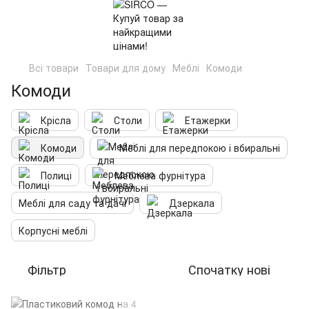
Всі товари
Товари для дому
Меблі
Комоди
Комоди
Крісла
Столи
Етажерки
Комоди
Меблі для передпокою і вбиральні
Полиці
Меблева фурнітура
Меблі для саду та дачі
Дзеркала
Корпусні меблі
Фільтр
Спочатку нові