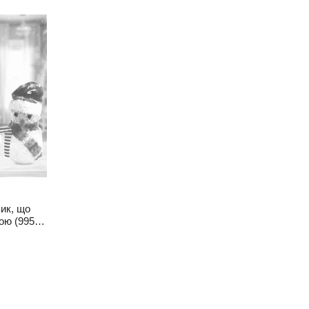
вик, що
кою (995