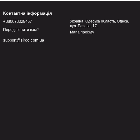
Контактна інформація
+380673029467
Україна, Одеська область, Одеса,
вул. Базова, 17.
Передзвонити вам?
Мапа проїзду
support@sirco.com.ua