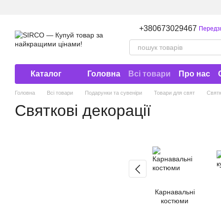
Перейти до основного контенту
+380673029467
Передз
Каталог
Головна
Всі товари
Про нас
Договір публічної оферти
Головна
Всі товари
Подарунки та сувеніри
Товари для свят
Святк
Святкові декорації
Карнавальні
костюми