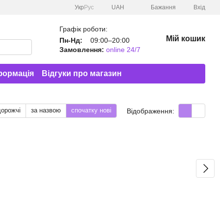
Укр
Рус
UAH
Бажання
Вхід
Графік роботи:
Мій кошик
Пн-Нд:
09:00–20:00
Замовлення:
online 24/7
формація
Відгуки про магазин
дорожчі
за назвою
спочатку нові
Відображення: