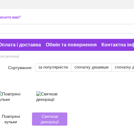
вонити вам?
Оплата і доставка
Обмін та повернення
Контактна ін
ові декорації
за популярністю
спочатку дешевше
спочатку 
Сортування:
Повітряні
Святкові
кульки
декорації