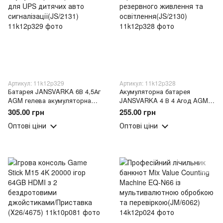
Артикул: 11k12p329
Артикул: 11k12p328
Батарея JANSVARKA 6В 4,5Аг
Акумуляторна батарея
AGM гелева акумуляторна
JANSVARKA 4 В 4 Агод AGM
герметична для UPS дитячих
герметична T2 для
305.00 грн
255.00 грн
авто сигналізації(JS/2131)
резервного живлення та
Оптові ціни
Оптові ціни
освітлення(JS/2130)