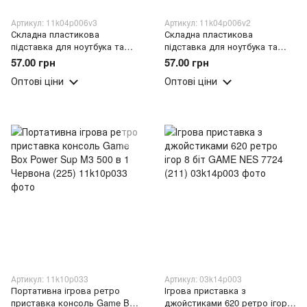
Артикул: 11k04p006v3
Артикул: 11k04p006v2
Складна пластикова
Складна пластикова
підставка для ноутбука та
підставка для ноутбука та
планшета Multi Position
планшета Multi Position Білий
57.00 грн
57.00 грн
Рожевий (205)
(205)
Оптові ціни
Оптові ціни
Артикул: 11k10p033
Артикул: 03k14p003
Портативна ігрова ретро
Ігрова приставка з
приставка консоль Game Box
джойстиками 620 ретро ігор 8