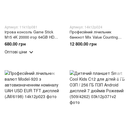
Артикул: 11k10p081
Артикул: 14k12p024
Ігрова консоль Game Stick
Професійний лічильник
M15 4K 20000 ігор 64GB HDMI
банкнот Mix Value Counting
з 2 бездротовими
Machine EQ-N66 із
680.00 грн
12 800.00 грн
джойстиками/Приставка
мультивалютною обробкою
Оптові ціни
(Х26/4675)
та перевіркою(JM/6062)