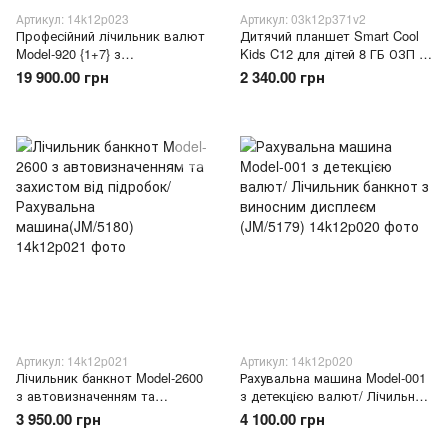
Артикул: 14k12p023
Артикул: 03k12p371v2
Професійний лічильник валют
Дитячий планшет Smart Cool
Model-920 {1+7} з
Kids C12 для дітей 8 ГБ ОЗП /
автовизначенням номіналу
256 ГБ ПЗП Android дисплей 7
19 900.00 грн
2 340.00 грн
UAH USD EUR TFT дисплей
дюймів Рожевий (509/4262)
(JM/6198)
Артикул: 14k12p021
Артикул: 14k12p020
Лічильник банкнот Model-2600
Рахувальна машина Model-001
з автовизначенням та
з детекцією валют/ Лічильник
захистом від підробок/
банкнот з виносним дисплеєм
3 950.00 грн
4 100.00 грн
Рахувальна машина(JM/5180)
(JM/5179)