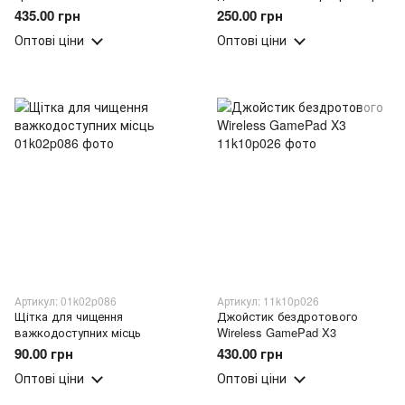
Power Sup M3 500 в 1 Червона
біт GAME NES 7724 (211)
435.00 грн
250.00 грн
(225)
Оптові ціни
Оптові ціни
Артикул: 01k02p086
Артикул: 11k10p026
Щітка для чищення
Джойстик бездротового
важкодоступних місць
Wireless GamePad X3
90.00 грн
430.00 грн
Оптові ціни
Оптові ціни