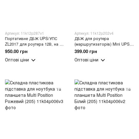
Артикул: 11k12p287v1
Артикул: 11k12p202v4
Портативне ДБЖ UPS/УПС
ДБЖ для роутера
ZL2017 для роутера 12В, на 3
(маршрутизаторів) Mini UPS/
зелених акумулятора
УПС ZL2017 12В (AX)
950.00 грн
399.00 грн
(7200mAh)
Оптові ціни
Оптові ціни