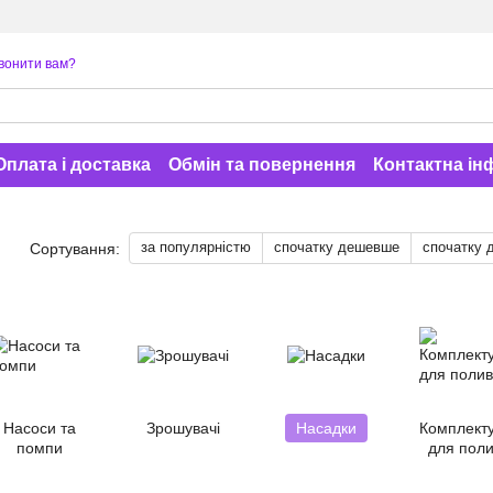
вонити вам?
Оплата і доставка
Обмін та повернення
Контактна ін
за популярністю
спочатку дешевше
спочатку 
Сортування:
Насоси та
Зрошувачі
Насадки
Комплект
помпи
для пол