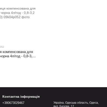
p052
я компенсована для
чорна 4л/год - 0,8-3,2
Контактна інформація
+380673029467
Україна, Одеська область, Одеса,
вул. Базова, 17.