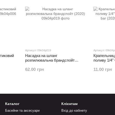
Артикул: 09k04p019
Артикул: 09k04
тиковий
Насадка на шланг
Крапельниц
розпилювальна брандспойт
поливу 1/4" 
(2020)
bar (2020)
62.00 грн
11.00 грн
Каталог
Клієнтам
Басейни та аксесуари
Вхід до кабінету