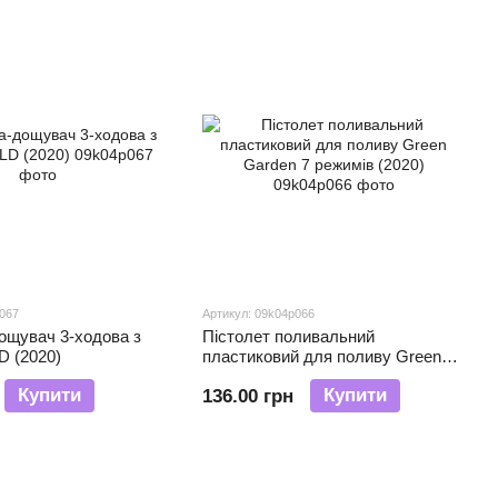
p067
Артикул: 09k04p066
ощувач 3-ходова з
Пістолет поливальний
D (2020)
пластиковий для поливу Green
Garden 7 режимів (2020)
Купити
Купити
136.00 грн