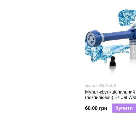
Артикул: 09k04p010
Мультифункціональний
(розпилювач) Ez Jet Wa
Blue (X05/0665)
Купити
60.00 грн