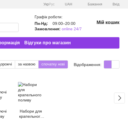
Укр
Рус
UAH
Бажання
Вхід
Графік роботи:
Мій кошик
Пн-Нд:
09:00–20:00
Замовлення:
online 24/7
формація
Відгуки про магазин
дорожчі
за назвою
спочатку нові
Відображення:
уючі
Набори для
иву
крапельного
поливу