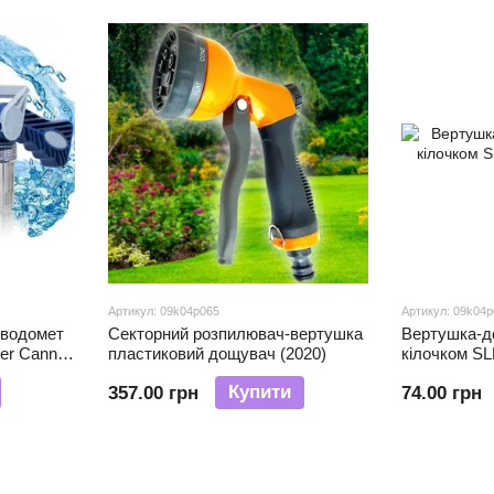
Артикул: 09k04p065
Артикул: 09k04
 водомет
Секторний розпилювач-вертушка
Вертушка-д
ter Cannon
пластиковий дощувач (2020)
кілочком SL
Купити
357.00 грн
74.00 грн