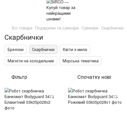
Всі товари
Подарунки та сувеніри
Сувеніри
Скарбнички
Скарбнички
Брелоки
Скарбнички
Квіти з мила
Магніти на холодильник
Морська тематика
Фільтр
Спочатку нові