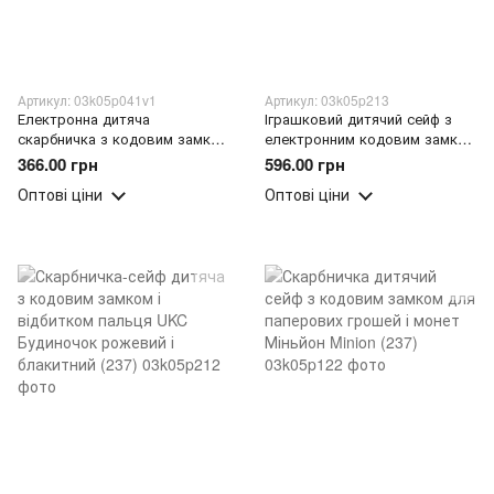
Артикул: 03k05p041v1
Артикул: 03k05p213
Електронна дитяча
Іграшковий дитячий сейф з
скарбничка з кодовим замком
електронним кодовим замком
у двох кольорах Face
для дітей (Супермен)
366.00 грн
596.00 грн
Recognition Money BOX
скарбничка дитяча (237)
Оптові ціни
Оптові ціни
Рожева (212)