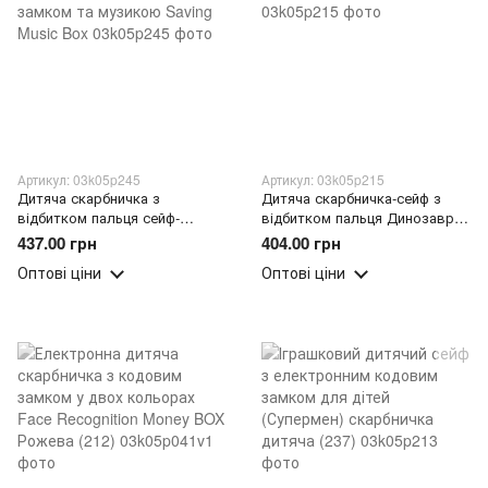
Артикул: 03k05p245
Артикул: 03k05p215
Дитяча скарбничка з
Дитяча скарбничка-сейф з
відбитком пальця сейф-
відбитком пальця Динозавр
банкомат із кодовим замком
№F853-D Рожева
437.00 грн
404.00 грн
та музикою Saving Music Box
Оптові ціни
Оптові ціни