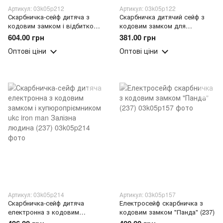
Артикул: 03k05p212
Артикул: 03k05p122
Скарбничка-сейф дитяча з
Скарбничка дитячий сейф з
кодовим замком і відбитком
кодовим замком для
пальця UKC Будиночок
паперових грошей і монет
604.00 грн
381.00 грн
рожевий і блакитний (237)
Міньйон Minion (237)
Оптові ціни
Оптові ціни
Артикул: 03k05p214
Артикул: 03k05p157
Скарбничка-сейф дитяча
Електросейф скарбничка з
електронна з кодовим
кодовим замком "Панда" (237)
замком і купюропріємником