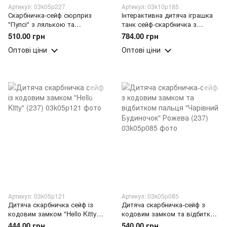
Артикул: 03k05p227
Артикул: 03k10p185
Скарбничка-сейф сюрприз
Інтерактивна дитяча іграшка
"Пупсі" з лялькою та
танк сейф-скарбничка з
косметикою всередині (541)
кодовим замком Face
510.00 грн
784.00 грн
Recognition Deposit Tank(509)
Оптові ціни
Оптові ціни
Артикул: 03k05p121
Артикул: 03k05p085
Дитяча скарбничка сейф із
Дитяча скарбничка-сейф з
кодовим замком "Hello Kitty"
кодовим замком та відбитком
(237)
пальця "Чарівний Будиночок"
444.00 грн
540.00 грн