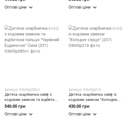
Рожева (237)
Оптові ціни
Оптові ціни
Артикул: 03k05p085v1
Артикул: 03k05p219
Дитяча скарбничка-сейф з
Дитяча скарбничка сейф із
кодовим замком та відбитком
кодовим замком "Холодне
пальця "Чарівний Будиночок"
серце" (237)
540.00 грн
430.00 грн
Синя (237)
Оптові ціни
Оптові ціни