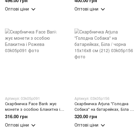
496.00 грн
400.00 грн
ukc iron man Залізна людина
Оптові ціни
Оптові ціни
(237)
Артикул: 03k05p091
Артикул: 03k05p156
Скарбничка Face Bank жує
Скарбничка Arjuna "Голодна
монети з особою Блакитна і
Собака" на батарейках, Біла /
Рожева
чорна 15х16х8 см (212)
316.00 грн
320.00 грн
Оптові ціни
Оптові ціни