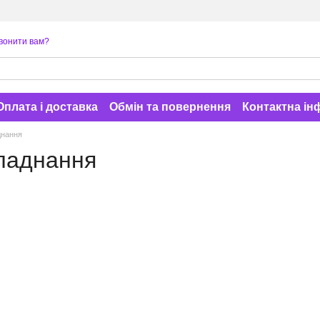
вонити вам?
Оплата і доставка
Обмін та повернення
Контактна ін
днання
ладнання