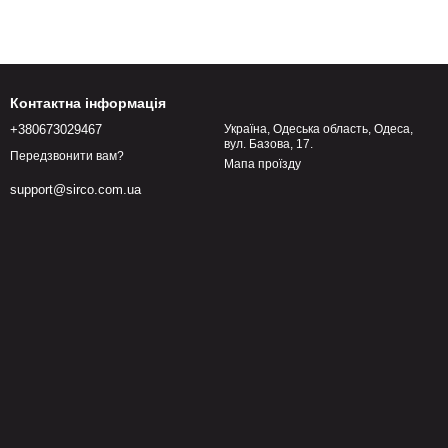
Контактна інформація
+380673029467
Україна, Одеська область, Одеса,
вул. Базова, 17.
Передзвонити вам?
Мапа проїзду
support@sirco.com.ua