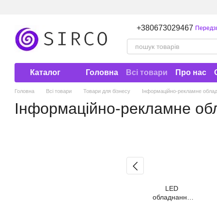
Перейти до основного контенту
+380673029467
Передз
Каталог
Головна
Всі товари
Про нас
Договір публічної оферти
Головна
Всі товари
Товари для бізнесу
Інформаційно-рекламне обла
Інформаційно-рекламне об
LED
обладнання
для реклами