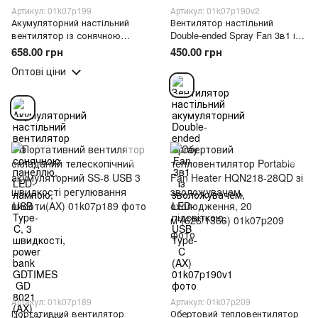
Артикул: 01k07p199
Артикул: 01k07p190v2
Акумуляторний настільний
Вентилятор настільний
вентилятор із сонячною
Double-ended Spray Fan 3в1 із
панеллю, LED-лампою, USB
зволожувачем, LED-
658.00 грн
450.00 грн
Type-C, 3 швидкості, power
підсвіткою, USB Type-C пульт
Оптові ціни
bank GDTIMES GD 8021 (AX)
ДК (AX)
Артикул: 01k07p189
Артикул: 01k07p209
Портативний вентилятор
Обертовий тепловентилятор