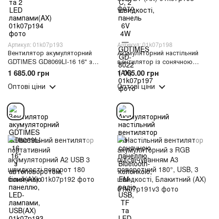
Артикул: 01k07p193
Артикул: 01k07p198
Вентилятор акумуляторний
Акумуляторний настільний
GDTIMES GD8069LI-16 16" з
вентилятор із сонячною
автоповоротом, сонячною
панеллю, Bluetooth-колонкою,
1 685.00 грн
1 065.00 грн
панеллю, LED-лампами,
FM-радіо, USB, TF та LED-
Оптові ціни
Оптові ціни
USB(AX)
лампою GDTIMES GD-8021BT
(АХ)