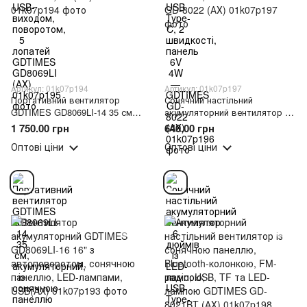
Артикул: 01k07p194
Артикул: 01k07p197
Портативний вентилятор
Сонячний настільний
GDTIMES GD8069LI-14 35 см,
акумуляторний вентилятор 6
акумуляторний, із сонячною
дюймів із LED-лампою, USB
1 750.00 грн
640.00 грн
панеллю та 2 LED
Type-C, 2 швидкості, панель
Оптові ціни
Оптові ціни
лампами(AX)
6V 4W — GDTIMES GD-8022
(АХ)