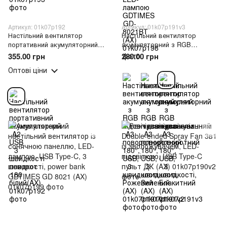
Артикул: 01k07p192
Артикул: 01k07p191v3
Настільний вентилятор
Настільний вентилятор
портативний акумуляторний
акумуляторний з RGB
A2 USB 3 швидкості поворот
підсвічуванням A3
355.00 грн
280.00 грн
180 білий(AX)
поворотний 180°, USB, 3
Оптові ціни
швидкості, Блакитний (AX)