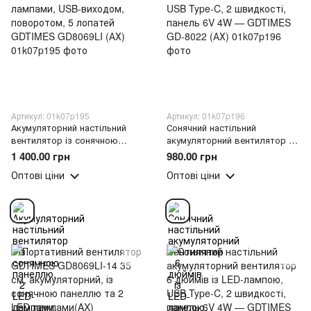
Артикул: 01k07p195
Артикул: 01k07p196
Акумуляторний настільний
Сонячний настільний
вентилятор із сонячною
акумуляторний вентилятор 6
панеллю, 2 LED-лампами,
дюймів із LED-лампою, USB
1 400.00 грн
980.00 грн
USB-виходом, поворотом, 5
Type-C, 2 швидкості, панель
Оптові ціни
Оптові ціни
лопатей GDTIMES GD8069LI
6V 4W — GDTIMES GD-8022
(АХ)
(АХ)