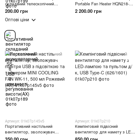
складаний телескопічний
Portable Fan Heater HQN218-
акумуляторний SS-8 USB 3
28QD зі зволожувачем,
200.00 грн
2 200.00 грн
швидкості регулювання
охолодження, 20 м²(626/1366)
Оптові ціни
висоти(AX)
Артикул: 01k07p145v5
Артикул: 01k07p210
Портативний настільний
Кемпінговий підвісний
вентилятор, зволожувач
вентилятор для намету з LED-
повітря USB з підсвіткою та
лампою та пультом д/к, USB
350.00 грн
850.00 грн