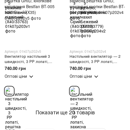
Артикул: 01k07p202v5
Артикул: 01k07p202v4
Вентилятор настільний 3
Настільний вентилятор — 2
швидкості, 3 PP лопаті,
швидкості, 3 PP лопаті,
решітка GRID, кнопкове
захисна решітка GRID,
740.00 грн
740.00 грн
керування Bestfan BT-005 50W
механічні кнопки Bestfan BT-
Оптові ціни
Оптові ціни
Білий (X35)
004 35W (X35)
Показати ще 20 товарів