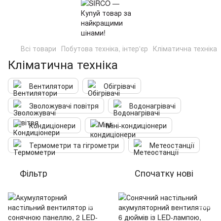
Всі товари
Побутова техніка, інтер'єр
Кліматична техніка
Кліматична техніка
Вентилятори
Обігрівачі
Зволожувачі повітря
Водонагрівачі
Кондиціонери
Міні-кондиціонери
Термометри та гігрометри
Метеостанції
Фільтр
Спочатку нові