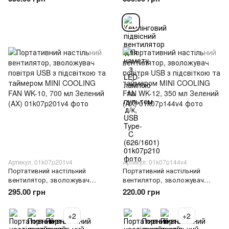
таймером MINI COOLING FAN
Type-C (626/1601)
WK-11, 500 мл Рожевий (AX)
Артикул: 01k07p201v4
Артикул: 01k07p144v4
Портативний настільний
Портативний настільний
вентилятор, зволожувач
вентилятор, зволожувач
повітря USB з підсвіткою та
повітря USB з підсвіткою та
295.00 грн
220.00 грн
таймером MINI COOLING FAN
таймером MINI COOLING FAN
WK-10, 700 мл Зелений (AX)
WK-12, 350 мл Зелений (AX)
+2
+2