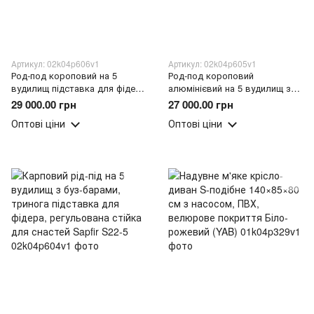
Артикул: 02k04p606v1
Артикул: 02k04p605v1
Род-под короповий на 5
Род-под короповий
вудилищ підставка для фідера
алюмінієвий на 5 вудилищ з
коропової риболовлі з буз-
буз-барами, телескопічними
29 000.00 грн
27 000.00 грн
барами рогачами та чохлом
ніжками, 10 рогачами Sapfir
Оптові ціни
Оптові ціни
Sapfir S26-5
S20-5