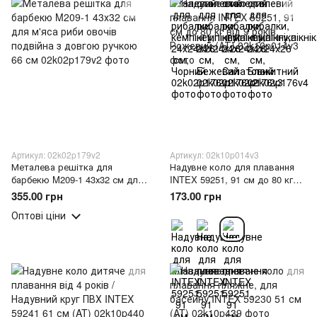
Артикул: 02k02p179v2
Артикул: 02k10p014v3
Металева решітка для
Надувне коло для плавання
барбекю M209-1 43х32 см для
INTEX 59251, 91 см до 80 кг
м'яса риби овочів подвійна з
від 9 років, Рожевий (АТ)
355.00 грн
173.00 грн
довгою ручкою 66 см
Оптові ціни