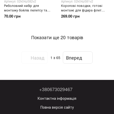
Артикул: 02k04p582v2
Артикул: 02k04p581v2
Риболовний набір для
Коропові поводки, готові
монтажу бойлів пелетсу та
монтажі для фідера флет
насадок Weida GZ-01 сверло
метод Weida QZ-14 набір 6
70.00 грн
269.00 грн
голка 3в1 (5650)
штук, №6 (5650)
Показати ще 20 товарів
Назад
Вперед
1
з 65
+380673029467
Контактна інформація
Повна версія сайту