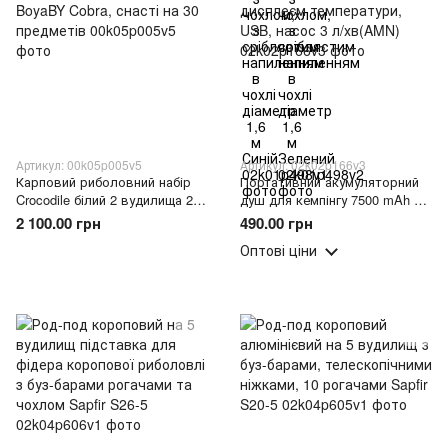
Артикул: 00k05p005v5
Артикул: 02k02p166v3
Карповий риболовний набір
Портативний акумуляторний
Crocodile білий 2 вудилища 2,7
душ для кемпінгу 7500 mAh з
м, котушки BoyaBY Cobra,
дисплеєм температури, USB,
2 100.00 грн
490.00 грн
снасті на 30 предметів
насос 3 л/хв(AMN)
Оптові ціни