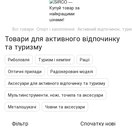
Всі товари
Спорт і захоплення
Активний відпочинок, туриз
Товари для активного відпочинку
та туризму
Риболовля
Туризм і кемпінг
Рації
Оптичні прилади
Радіокеровані моделі
Аксесуари для активного відпочинку та туризму
Мультиінструменти, ножі, точила та аксесуари
Металошукачі
Човни та аксесуари
Фільтр
Спочатку нові