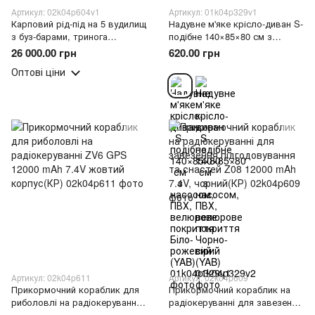
Артикул: 02k04p604v1
Артикул: 01k04p329v1
Карповий рід-під на 5 вудилищ
Надувне м'яке крісло-диван S-
з буз-барами, тринога
подібне 140×85×80 см з
підставка для фідера,
насосом, ПВХ, велюрове
26 000.00 грн
620.00 грн
регульована стійка для
покриття Біло-рожевий (YAB)
Оптові ціни
снастей Sapfir S22-5
Артикул: 02k04p611
Артикул: 02k04p609
Прикормочний кораблик для
Прикормочний кораблик на
риболовлі на радіокеруванні
радіокеруванні для завезення
ZV6 GPS 12000 mAh 7.4V
підгодовування та снастей