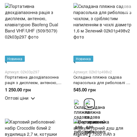
Новинка
Новинка
Артикул: 02k03p297
Артикул: 02k01p498v2
Портативна двохдіапазонна
Складана пляжна садова
рація з дисплеєм, антеною,
парасолька для риболовлі з
клавіатурою Baofeng Dual
чохлом, з сріблястим
1 250.00 грн
545.00 грн
Band VHF/UHF (509/5079)
напиленням в чохлі діаметр
Оптові ціни
1,6 м Зелений