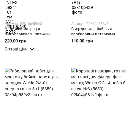
Артикул: 02k10p459v3
Артикул: 02k04p583v3
Надувний матрац з
Свердло для бойлів з
підголовником, пляжний
пробковими вставками
матрац INTEX 59720 183х69 см
комплект Weida GJ-04-4, 3
220.00 грн
110.00 грн
до 90 кг, Круги (AT)
циліндри 8 мм (5650)
Оптові ціни