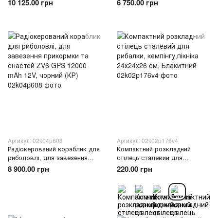
10 125.00 грн
6 750.00 грн
жовтий корпус(КР)
Z08 12000 mAh 7.4V,
чорний(КР)
Артикул: 02k04p608
Артикул: 02k02p176v4
Радіокерований кораблик для
Компактний розкладний
риболовлі, для завезення
стілець сталевий для
прикормки та снастей ZV6
рибалки, кемпінгу,пікніка
8 900.00 грн
220.00 грн
GPS 12000 mAh 12V, чорний
24х24х26 см, Блакитний
(КР)