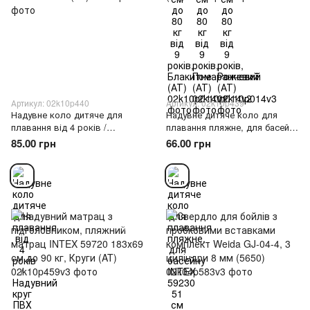
Артикул: 02k10p440
Артикул: 02k10p439
Надувне коло дитяче для
Надувне дитяче коло для
плавання від 4 років /
плавання пляжне, для басейну
Надувний круг ПВХ INTEX
INTEX 59230 51 см (AT)
85.00 грн
66.00 грн
59241 61 см (AT)