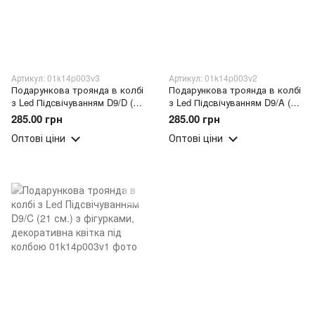
Артикул: 01k14p003v3
Артикул: 01k14p003v2
Подарункова троянда в колбі
Подарункова троянда в колбі
з Led Підсвічуванням D9/D (21
з Led Підсвічуванням D9/A (21
см.) з фігурками, декоративна
см.) з фігурками, декоративна
285.00 грн
285.00 грн
квітка під колбою
квітка під колбою
Оптові ціни
Оптові ціни