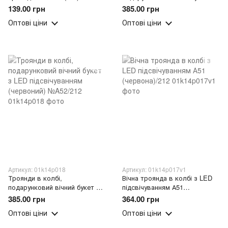
LED підсвічуванням (рожевий)
139.00 грн
385.00 грн
№A52/212
Оптові ціни
Оптові ціни
Артикул: 01k14p018
Артикул: 01k14p017v1
Троянди в колбі,
Вічна троянда в колбі з LED
подарунковий вічний букет з
підсвічуванням А51
LED підсвічуванням
(червона)/212
385.00 грн
364.00 грн
(червоний) №A52/212
Оптові ціни
Оптові ціни