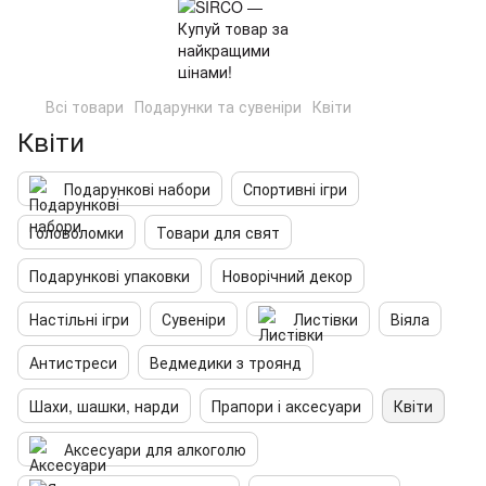
Всі товари
Подарунки та сувеніри
Квіти
Квіти
Подарункові набори
Спортивні ігри
Головоломки
Товари для свят
Подарункові упаковки
Новорічний декор
Настільні ігри
Сувеніри
Листівки
Віяла
Антистреси
Ведмедики з троянд
Шахи, шашки, нарди
Прапори і аксесуари
Квіти
Аксесуари для алкоголю