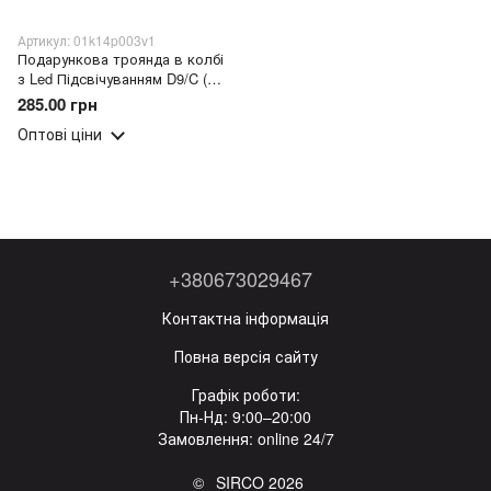
Артикул: 01k14p003v1
Подарункова троянда в колбі
з Led Підсвічуванням D9/C (21
см.) з фігурками, декоративна
285.00 грн
квітка під колбою
Оптові ціни
+380673029467
Контактна інформація
Повна версія сайту
Графік роботи:
Пн-Нд: 9:00–20:00
Замовлення: online 24/7
© SIRCO 2026