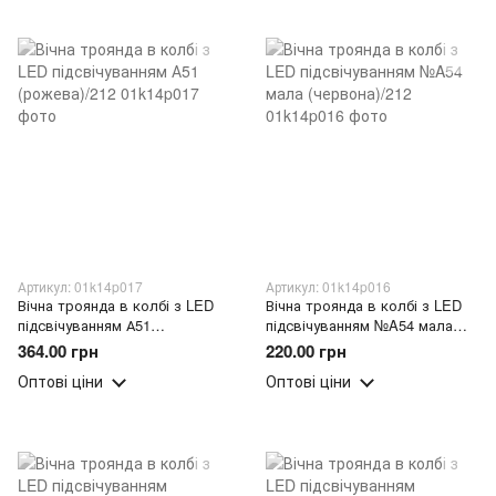
Артикул: 01k14p017
Артикул: 01k14p016
Вічна троянда в колбі з LED
Вічна троянда в колбі з LED
підсвічуванням А51
підсвічуванням №A54 мала
(рожева)/212
(червона)/212
364.00 грн
220.00 грн
Оптові ціни
Оптові ціни