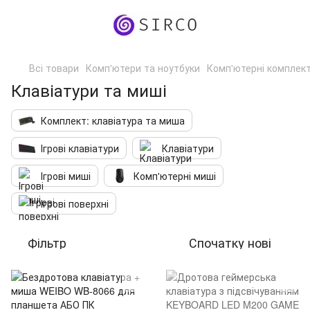
Всі товари
Комп'ютери та ноутбуки
Комп'ютерні комплек
Клавіатури та миші
Комплект: клавіатура та миша
Ігрові клавіатури
Клавіатури
Ігрові миші
Комп'ютерні миші
Ігрові поверхні
Фільтр
Спочатку нові