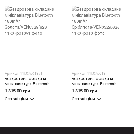
Артикул: 11k07p018v1
Артикул: 11k07p018
Бездротова складана
Бездротова складана
мініклавіатура Bluetooth
мініклавіатура Bluetooth
180mAh Золота/VEN0329/626
180mAh
1 315.00 грн
1 315.00 грн
Срібляста/VEN0329/626
Оптові ціни
Оптові ціни