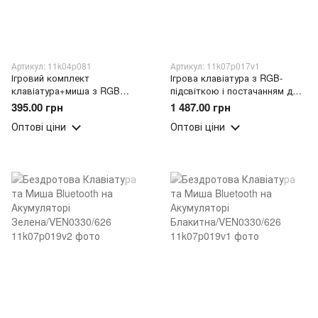
Артикул: 11k04p081
Артикул: 11k07p017v1
Ігровий комплект
Ігрова клавіатура з RGB-
клавіатура+миша з RGB
підсвіткою і постачанням для
підсвічуванням Gaming G21B
телефона AOASMODE L M-
395.00 грн
1 487.00 грн
(205)
1000 USB Чорна/VEN0327/626
Оптові ціни
Оптові ціни