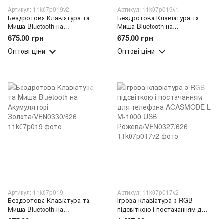
Артикул: 11k07p019v2
Артикул: 11k07p019v1
Бездротова Клавіатура та
Бездротова Клавіатура та
Миша Bluetooth на
Миша Bluetooth на
Акумуляторі
Акумуляторі
675.00 грн
675.00 грн
Зелена/VEN0330/626
Блакитна/VEN0330/626
Оптові ціни
Оптові ціни
Артикул: 11k07p019
Артикул: 11k07p017v2
Бездротова Клавіатура та
Ігрова клавіатура з RGB-
Миша Bluetooth на
підсвіткою і постачанням для
Акумуляторі
телефона AOASMODE L M-