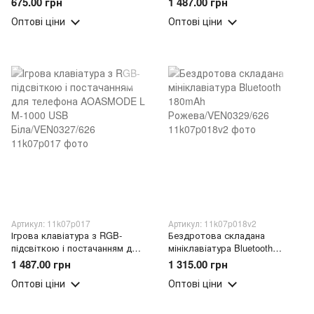
675.00 грн
1 487.00 грн
Золота/VEN0330/626
1000 USB
Оптові ціни
Оптові ціни
Рожева/VEN0327/626
Артикул: 11k07p017
Артикул: 11k07p018v2
Ігрова клавіатура з RGB-
Бездротова складана
підсвіткою і постачанням для
мініклавіатура Bluetooth
телефона AOASMODE L M-
180mAh Рожева/VEN0329/626
1 487.00 грн
1 315.00 грн
1000 USB Біла/VEN0327/626
Оптові ціни
Оптові ціни