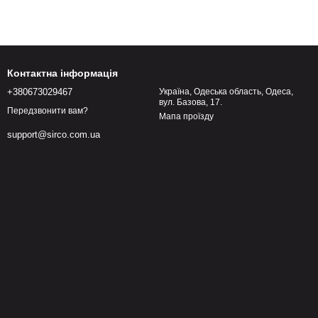
Контактна інформація
+380673029467
Україна, Одеська область, Одеса,
вул. Базова, 17.
Передзвонити вам?
Мапа проїзду
support@sirco.com.ua