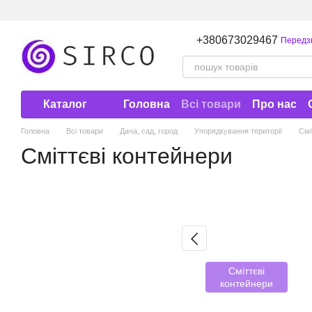
Перейти до основного контенту
+380673029467
Передз
Каталог
Головна
Всі товари
Про нас
Договір публічної оферти
Головна
Всі товари
Дача, сад, город
Упорядкування території
Смі
Сміттєві контейнери
Сміттєві
контейнери