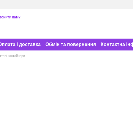
вонити вам?
Оплата і доставка
Обмін та повернення
Контактна ін
ттєві контейнери