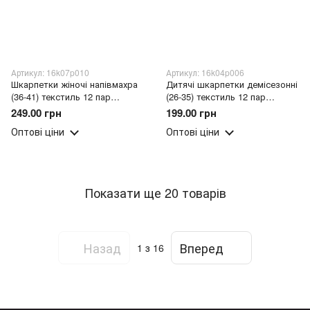
Артикул: 16k07p010
Артикул: 16k04p006
Шкарпетки жіночі напівмахра
Дитячі шкарпетки демісезонні
(36-41) текстиль 12 пар
(26-35) текстиль 12 пар
випадкові кольори
випадкові кольори
249.00 грн
199.00 грн
Оптові ціни
Оптові ціни
Показати ще 20 товарів
Назад
Вперед
1
з 16