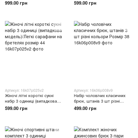
вибирається випадковим
бретелях, квіткові принти 44
999.00 грн
599.00 грн
чином), розмір 39
Артикул: 16k07p025v2
Артикул: 16k06p008v9
Жіночі літні короткі сукні
Набір чоловічих класичних
набір 3 одиниці (випадкова
брюк, штанів 3 шт різні
модель)/Легкі сарафани на
кольори Розмір 38
599.00 грн
499.00 грн
бретелях розмір 44