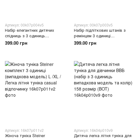
Артикул: 00k07p004v5
Артикул: 00k07p003v5
Набір елегантних дитячих
Набір підліткових штанів з
спідниць з 3 одиниць
ремінцем 3 одиниці
(випадкова модель) Розмір 44
(випадкова модель) розмір 28
399.00 грн
399.00 грн
Артикул: 16k07p011v2
Артикул: 16k04p010v9
Жіноча туніка Steiner
Дитяча легка літня туніка для