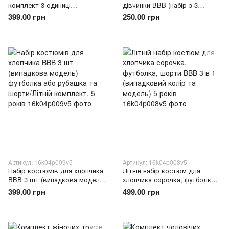
комплект 3 одиниці
дівчинки BBB (набір з 3
(випадкова модель) L /XL /
одиниць випадкова модель та
399.00 грн
250.00 грн
Легка літня туніка casual
колір) 158 розмір (BOT)
відпочинку
Артикул: 16k04p009v5
Артикул: 16k04p008v5
Набір костюмів для хлопчика
Літній набір костюм для
BBB 3 шт (випадкова модель)
хлопчика сорочка, футболка,
футболка або рубашка та
шорти BBB 3 в 1 (випадковий
399.00 грн
499.00 грн
шорти/Літній комплект, 5
колір та модель) 5 років
років