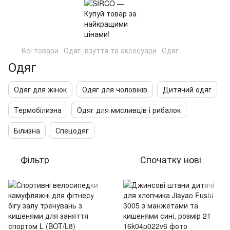
Всі товари
Одяг, взуття та аксесуари
Одяг
Одяг
Одяг для жінок
Одяг для чоловіків
Дитячий одяг
Термобілизна
Одяг для мисливців і рибалок
Білизна
Спецодяг
Фільтр
Спочатку нові