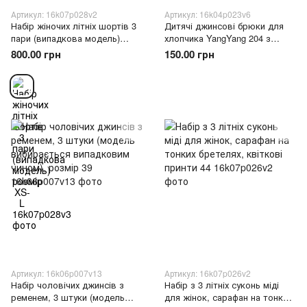
Артикул: 16k07p028v2
Артикул: 16k04p023v6
Набір жіночих літніх шортів 3
Дитячі джинсові брюки для
пари (випадкова модель)
хлопчика YangYang 204 з
розмір XS-L
резинкою, Boston Темно-сині
800.00 грн
150.00 грн
потерті Розмір 22
Артикул: 16k06p007v13
Артикул: 16k07p026v2
Набір чоловічих джинсів з
Набір з 3 літніх суконь міді
ременем, 3 штуки (модель
для жінок, сарафан на тонких