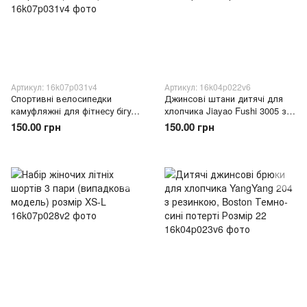
Артикул: 16k07p031v4
Артикул: 16k04p022v6
Спортивні велосипедки
Джинсові штани дитячі для
камуфляжні для фітнесу бігу
хлопчика Jiayao Fushi 3005 з
залу тренувань з кишенями
манжетами та кишенями сині,
150.00 грн
150.00 грн
для заняття спортом L
розмір 21
(BOT/L8)