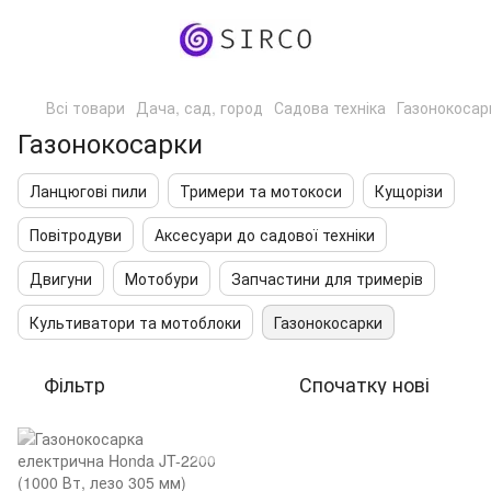
Всі товари
Дача, сад, город
Садова техніка
Газонокосар
Газонокосарки
Ланцюгові пили
Тримери та мотокоси
Кущорізи
Повітродуви
Аксесуари до садової техніки
Двигуни
Мотобури
Запчастини для тримерів
Культиватори та мотоблоки
Газонокосарки
Фільтр
Спочатку нові