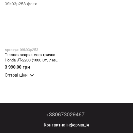
Артикул: 09k03p253
Газонокосарка електрична
Honda JT-2200 (1000 Вт, лезо
305 мм)
3 990.00 грн
Оптові ціни
+380673029467
Контактна інформація