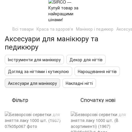
Всі товари
Краса та здоров'я
Манікюр і педикюр
Аксесуа
Аксесуари для манікюру та
педикюру
Інструменти для манікюру
Декор для нігтів
Догляд за нігтями і кутикулою
Нарощування нігтів
Аксесуари для манікюру
Накладні нігті
Фільтр
Спочатку нові