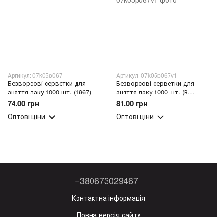
Артикул: 07k05p067
Артикул: 07k05p067v1
Безворсові серветки для
Безворсові серветки для
зняття лаку 1000 шт. (1967)
зняття лаку 1000 шт. (В
асортименті) (1967)
74.00 грн
81.00 грн
Оптові ціни
Оптові ціни
+380673029467
Контактна інформація
Повна версія сайту