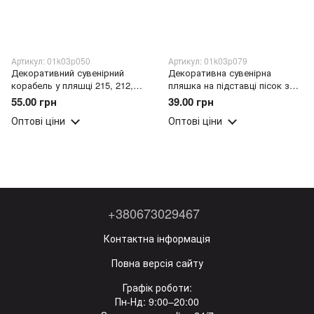
Артикул: 01k03p050
Артикул: 01k03p079
Декоративний сувенірний
Декоративна сувенірна
корабель у пляшці 215, 212,
пляшка на підставці пісок з
213
мушлями
55.00 грн
39.00 грн
Оптові ціни
Оптові ціни
+380673029467
Контактна інформація
Повна версія сайту
Графік роботи:
Пн-Нд: 9:00–20:00