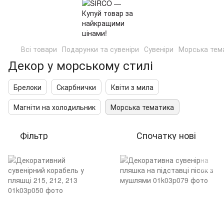
Всі товари
Подарунки та сувеніри
Сувеніри
Морська тем
Декор у морському стилі
Брелоки
Скарбнички
Квіти з мила
Магніти на холодильник
Морська тематика
Фільтр
Спочатку нові