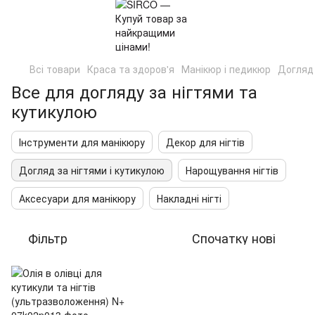
Всі товари
Краса та здоров'я
Манікюр і педикюр
Догляд 
Все для догляду за нігтями та
кутикулою
Інструменти для манікюру
Декор для нігтів
Догляд за нігтями і кутикулою
Нарощування нігтів
Аксесуари для манікюру
Накладні нігті
Фільтр
Спочатку нові