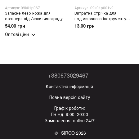
Артикул: 09k01p067
Артикул: 09k01p001v2
Запасне лезо ножа для
Витратна стрічка для
степлера підв'язки винограду
подвязочного інструменту
Tapetool Зелений
54.00 грн
13.00 грн
Оптові ціни
+380673029467
Контактна інформація
Повна версія сайту
Графік роботи:
Пн-Нд: 9:00–20:00
Замовлення: online 24/7
© SIRCO 2026