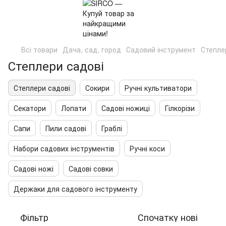
Всі товари
Дача, сад, город
Садовий інструмент
Степле
Степлери садові
Степлери садові
Сокири
Ручні культиватори
Секатори
Лопати
Садові ножиці
Гілкорізи
Сапи
Пили садові
Граблі
Набори садових інструментів
Ручні коси
Садові ножі
Садові совки
Держаки для садового інструменту
Фільтр
Спочатку нові