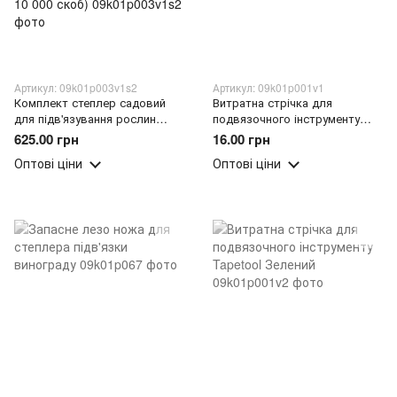
Артикул: 09k01p003v1s2
Артикул: 09k01p001v1
Комплект степлер садовий
Витратна стрічка для
для підв'язування рослин
подвязочного інструменту
"Master Tool" для підв'язки
Tapetool Червоний
625.00 грн
16.00 грн
винограду (запасний рем.
Оптові ціни
Оптові ціни
комплект+10 рул стрічки + 10
000 скоб)