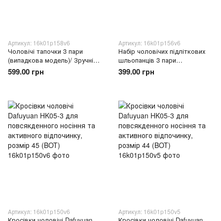
Артикул: 16k01p158v6
Артикул: 16k01p156v6
Чоловічі тапочки 3 пари
Набір чоловічих підліткових
(випадкова модель)/ Зручні
шльопанців 3 пари
літні шльопанці для
(випадковий вибір) модель
599.00 грн
399.00 грн
відпочинку та дому, 45 р.
5030 розмір 41/Взуття
повсякденне
Артикул: 16k01p150v6
Артикул: 16k01p150v5
Кросівки чоловічі Dafuyuan
Кросівки чоловічі Dafuyuan