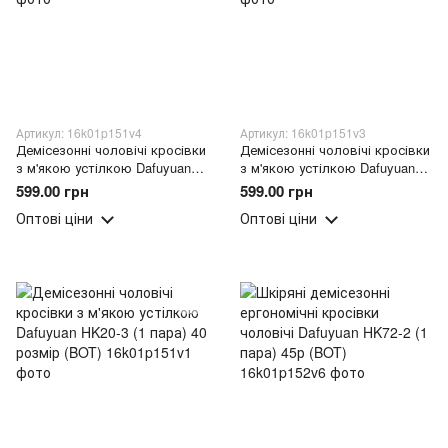
Артикул: 16k01p151v4
Артикул: 16k01p151v3
Демісезонні чоловічі кросівки
Демісезонні чоловічі кросівки
з м'якою устілкою Dafuyuan
з м'якою устілкою Dafuyuan
HK20-3 (1 пара) 43 розмір
HK20-3 (1 пара) 42 розмір
599.00 грн
599.00 грн
(BOT)
(BOT)
Оптові ціни
Оптові ціни