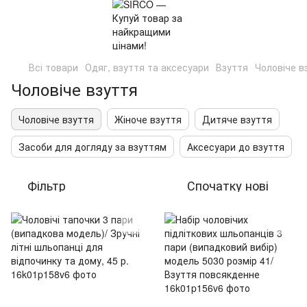
Всі товари
Одяг, взуття та аксесуари
Взуття
Чоловіче в
Чоловіче взуття
Чоловіче взуття
Жіноче взуття
Дитяче взуття
Засоби для догляду за взуттям
Аксесуари до взуття
Фільтр
Спочатку нові