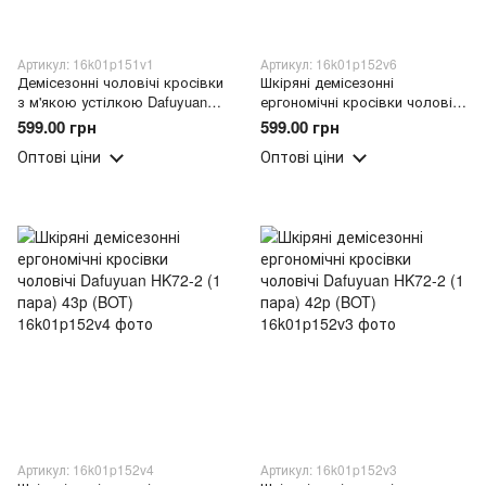
Артикул: 16k01p151v1
Артикул: 16k01p152v6
Демісезонні чоловічі кросівки
Шкіряні демісезонні
з м'якою устілкою Dafuyuan
ергономічні кросівки чоловічі
HK20-3 (1 пара) 40 розмір
Dafuyuan HK72-2 (1 пара) 45р
599.00 грн
599.00 грн
(BOT)
(BOT)
Оптові ціни
Оптові ціни
Артикул: 16k01p152v4
Артикул: 16k01p152v3