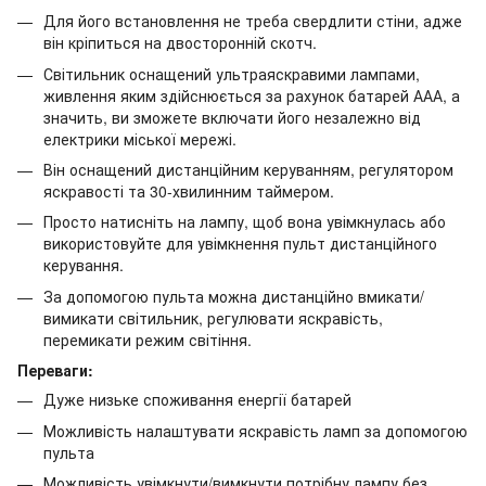
Для його встановлення не треба свердлити стіни, адже
він кріпиться на двосторонній скотч.
Світильник оснащений ультраяскравими лампами,
живлення яким здійснюється за рахунок батарей ААА, а
значить, ви зможете включати його незалежно від
електрики міської мережі.
Він оснащений дистанційним керуванням, регулятором
яскравості та 30-хвилинним таймером.
Просто натисніть на лампу, щоб вона увімкнулась або
використовуйте для увімкнення пульт дистанційного
керування.
За допомогою пульта можна дистанційно вмикати/
вимикати світильник, регулювати яскравість,
перемикати режим світіння.
Переваги:
Дуже низьке споживання енергії батарей
Можливість налаштувати яскравість ламп за допомогою
пульта
Можливість увімкнути/вимкнути потрібну лампу без