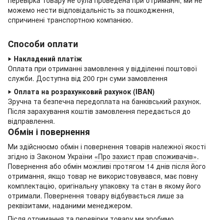
перевірка товару не була проведена при отриманні, ми не
можемо нести відповідальність за пошкодження,
спричинені транспортною компанією.
Способи оплати
‣
Накладений платіж
Оплата при отриманні замовлення у відділенні поштової
служби. Доступна від 200 грн суми замовлення
‣
Оплата на розрахунковий рахунок (IBAN)
Зручна та безпечна передоплата на банківський рахунок.
Після зарахування коштів замовлення передається до
відправлення.
Обмін і повернення
Ми здійснюємо обмін і повернення товарів належної якості
згідно із Законом України
«Про захист прав споживачів»
.
Повернення або обмін можливі протягом 14 днів після його
отримання, якщо товар не використовувався, має повну
комплектацію,
оригінальну упаковку та стан в якому його
отримали. Повернення товару відбувається лише за
реквізитами, наданими менеджером.
Після отримання та перевірки товару ми зробимо