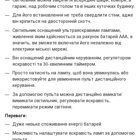
гаражі, над робочим столом та в інших куточках будинку.
Для його встановлення не треба свердлити стіни, адже
він кріпиться на двосторонній скотч.
Світильник оснащений ультраяскравими лампами,
живлення яким здійснюється за рахунок батарей ААА, а
значить, ви зможете включати його незалежно від
електрики міської мережі.
Він оснащений дистанційним керуванням, регулятором
яскравості та 30-хвилинним таймером.
Просто натисніть на лампу, щоб вона увімкнулась або
використовуйте для увімкнення пульт дистанційного
керування.
За допомогою пульта можна дистанційно вмикати/
вимикати світильник, регулювати яскравість,
перемикати режим світіння.
Переваги:
Дуже низьке споживання енергії батарей
Можливість налаштувати яскравість ламп за допомогою
пульта