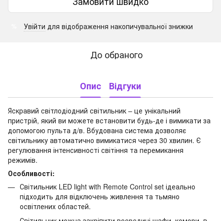
Замовити швидко
Увійти
для відображення накопичувальної знижки
%
До обраного
Опис
Відгуки
Яскравий світлодіодний світильник – це унікальний
пристрій, який ви можете встановити будь-де і вимикати за
допомогою пульта д/в. Вбудована система дозволяє
світильнику автоматично вимикатися через 30 хвилин. Є
регулювання інтенсивності світіння та перемикання
режимів.
Особливості:
Світильник LED light with Remote Control set ідеально
підходить для відключень живлення та тьмяно
освітлених областей.
Світильник можна закріпити всередині шафи, комори, в