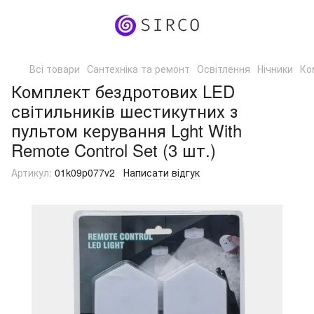
Всі товари
Сантехніка та ремонт
Освітлення
Нічники
Ко
Комплект бездротових LED
світильників шестикутних з
пультом керування Lght With
Remote Control Set (3 шт.)
Артикул:
01k09p077v2
Написати відгук