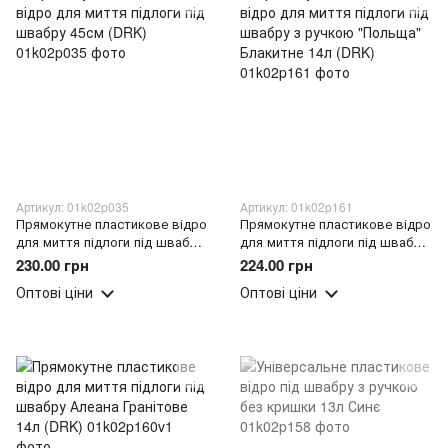
Артикул: 01k02p035
Артикул: 01k02p161
Прямокутне пластикове відро
Прямокутне пластикове відро
для миття підлоги під швабру
для миття підлоги під швабру
45см (DRK)
з ручкою "Польща" Блакитне
230.00 грн
224.00 грн
14л (DRK)
Оптові ціни
Оптові ціни