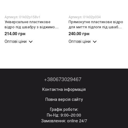
Артикул: 01k02p158v1
Артикул: 01k02p034
Універсальне пластикове
Прямокутне пластикове відро
відро під швабру з віджимом
для миття підлоги під швабру
без кришки 13л Червоне
з віджимом Польща 14л (DRK)
214.00 грн
240.00 грн
(DRK)
Оптові ціни
Оптові ціни
+380673029467
Контактна інформація
Повна версія сайту
Графік роботи:
Пн-Нд: 9:00–20:00
Замовлення: online 24/7