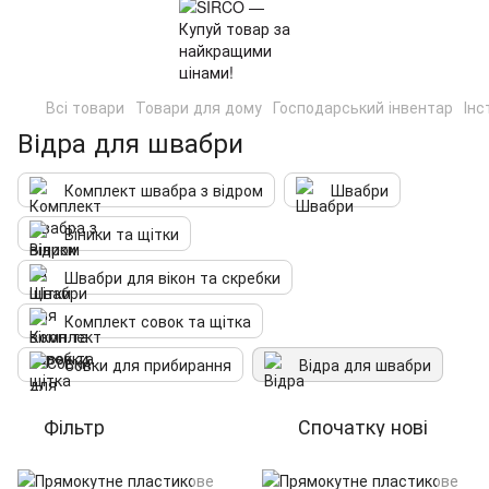
Всі товари
Товари для дому
Господарський інвентар
Інс
Відра для швабри
Комплект швабра з відром
Швабри
Віники та щітки
Швабри для вікон та скребки
Комплект совок та щітка
Совки для прибирання
Відра для швабри
Фільтр
Спочатку нові