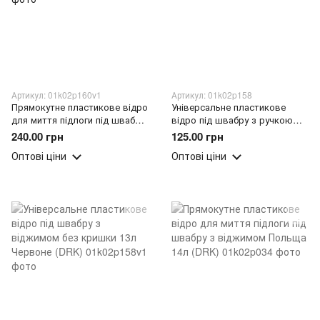
Артикул: 01k02p160v1
Артикул: 01k02p158
Прямокутне пластикове відро
Універсальне пластикове
для миття підлоги під швабру
відро під швабру з ручкою
Алеана Гранітове 14л (DRK)
без кришки 13л Синє
240.00 грн
125.00 грн
Оптові ціни
Оптові ціни