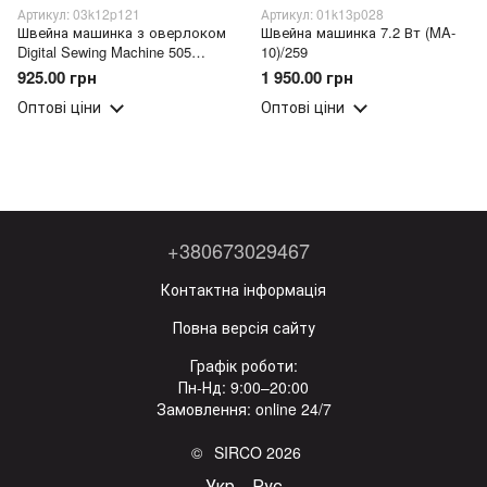
Артикул: 03k12p121
Артикул: 01k13p028
Швейна машинка з оверлоком
Швейна машинка 7.2 Вт (MA-
Digital Sewing Machine 505
10)/259
(509/16980)
925.00 грн
1 950.00 грн
Оптові ціни
Оптові ціни
+380673029467
Контактна інформація
Повна версія сайту
Графік роботи:
Пн-Нд: 9:00–20:00
Замовлення: online 24/7
© SIRCO 2026
Укр
Рус