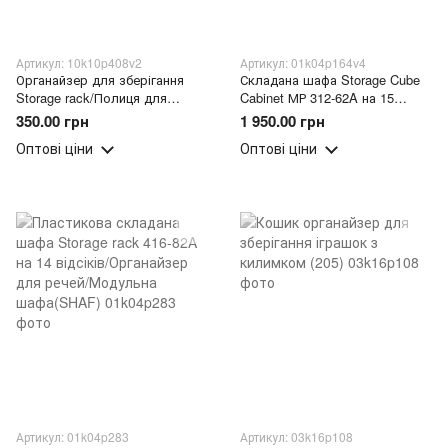
Артикул: 10k10p408v2
Артикул: 01k04p164v4
Органайзер для зберігання
Складана шафа Storage Cube
Storage rack/Полиця для
Cabinet МР 312-62A на 15
зберігання/2-рівневий стелаж
відсіків/Органайзер для
350.00 грн
1 950.00 грн
для зберігання, Білий (SHAF)
речей/Модульна шафа(SHAF)
Оптові ціни
Оптові ціни
Артикул: 01k04p283
Артикул: 03k16p108