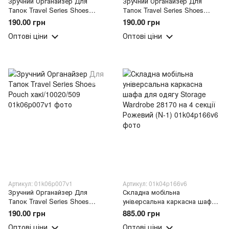
Зручний Органайзер Для
Зручний Органайзер Для
Тапок Travel Series Shoes
Тапок Travel Series Shoes
Pouch блакитний/10020/509
Pouch рожевий/10020/509
190.00 грн
190.00 грн
Оптові ціни
Оптові ціни
Артикул: 01k06p007v1
Артикул: 01k04p166v6
Зручний Органайзер Для
Складна мобільна
Тапок Travel Series Shoes
універсальна каркасна шафа
Pouch хакi/10020/509
для одягу Storage Wardrobe
190.00 грн
885.00 грн
28170 на 4 секції Рожевий (N-1)
Оптові ціни
Оптові ціни