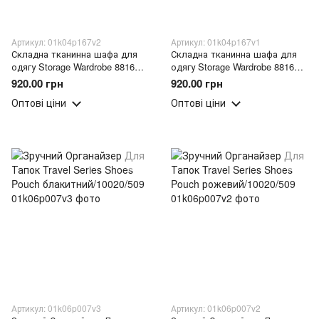
Артикул: 01k04p167v2
Артикул: 01k04p167v1
Складна тканинна шафа для
Складна тканинна шафа для
одягу Storage Wardrobe 88165
одягу Storage Wardrobe 88165
на 4 секції Синій (N-2)
на 4 секції Бузковий (N-2)
920.00 грн
920.00 грн
Оптові ціни
Оптові ціни
Артикул: 01k06p007v3
Артикул: 01k06p007v2