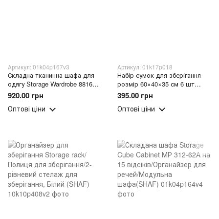
Артикул: 01k04p167v3
Артикул: 01k17p018
Складна тканинна шафа для
Набір сумок для зберігання
одягу Storage Wardrobe 88165
розмір 60×40×35 см 6 шт
на 4 секції Червоний (N-2)
MA713 (ARSH)
920.00 грн
395.00 грн
Оптові ціни
Оптові ціни