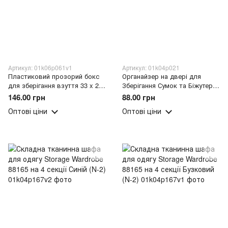
Артикул: 01k06p061v1
Артикул: 01k04p021
Пластиковий прозорий бокс
Органайзер на двері для
для зберігання взуття 33 x 20
Зберігання Сумок та Біжутерії
x 11см Маленький (2339)
16 гачків (509/4920)
146.00 грн
88.00 грн
Оптові ціни
Оптові ціни