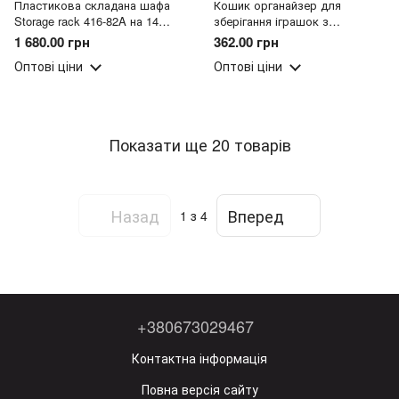
Пластикова складана шафа
Кошик органайзер для
Storage rack 416-82A на 14
зберігання іграшок з
відсіків/Органайзер для
килимком (205)
1 680.00 грн
362.00 грн
речей/Модульна шафа(SHAF)
Оптові ціни
Оптові ціни
Показати ще 20 товарів
Назад
Вперед
1
з 4
+380673029467
Контактна інформація
Повна версія сайту