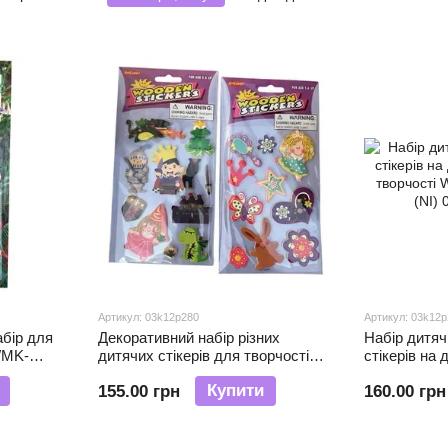
творчості
Артикул: 03k12p280
Артикул: 03k12
бір для
Декоративний набір різних
Набір дитяч
WMK-
дитячих стікерів для творчості
стікерів на 
 (NI)
WDS-WR200 8 стікерів на
творчості W
Купити
155.00 грн
160.00 грн
дерев'яній основі (NI)
(NI)