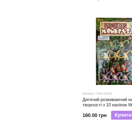
Артикул: 03k12p281
Дитячий розвиваючий на
творчості з 10 наліпок 
WM100 Веселі мавпочки
Купити
160.00 грн