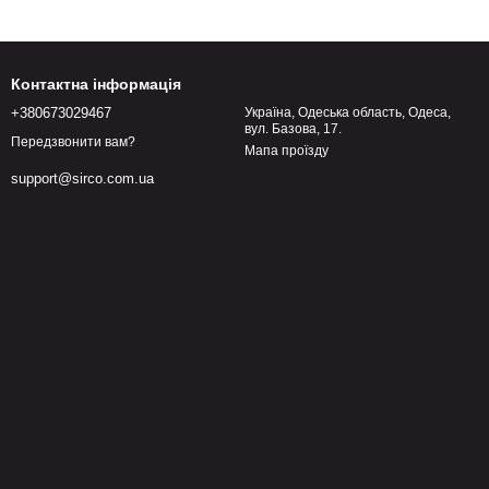
Контактна інформація
+380673029467
Україна, Одеська область, Одеса,
вул. Базова, 17.
Передзвонити вам?
Мапа проїзду
support@sirco.com.ua