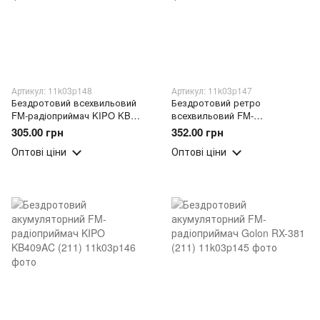
Артикул: 11k03p148
Артикул: 11k03p147
Бездротовий всехвильовий
Бездротовий ретро
FM-радіоприймач KIPO KB
всехвильовий FM-
308AC (211)
радіоприймач KIPO KB408AC
305.00 грн
352.00 грн
(211)
Оптові ціни
Оптові ціни