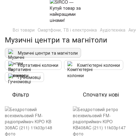
Всі товари
Смартфони, ТВ і електроніка
Аудіотехніка
Аку
Музичні центри та магнітоли
Музичні центри та магнітоли
Портативні колонки
Комп'ютерні колонки
Гучномовці
Фільтр
Спочатку нові