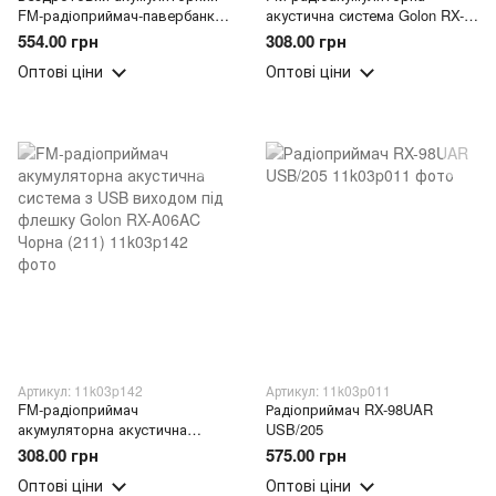
FM-радіоприймач-павербанк
акустична система Golon RX-
на сонячній панелі GOLON RX-
606AC (211)
554.00 грн
308.00 грн
455S (211)
Оптові ціни
Оптові ціни
Артикул: 11k03p142
Артикул: 11k03p011
FM-радіоприймач
Радіоприймач RX-98UAR
акумуляторна акустична
USB/205
система з USB виходом під
308.00 грн
575.00 грн
флешку Golon RX-A06AC
Оптові ціни
Оптові ціни
Чорна (211)