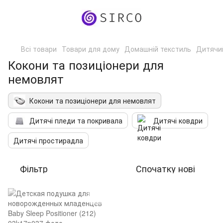
Всі товари
Товари для дому
Домашній текстиль
Дитячи
Кокони та позиціонери для
немовлят
Кокони та позиціонери для немовлят
Дитячі пледи та покривала
Дитячі ковдри
Дитячі простирадла
Фільтр
Спочатку нові