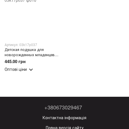
Артикул: 03k17p037
Детская подушка для
новорожденных младенцев
Baby Sleep Positioner (212)
445.00 грн
Оптові ціни
+380673029467
Контактна інформація
Повна версія сайту