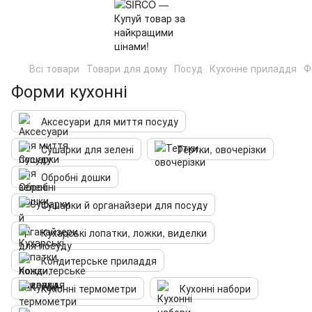
Всі товари
Товари для дому
Посуд
Кухонне приладдя
Ф
Форми кухонні
Аксесуари для миття посуду
Сушарки для зелені
Тертки, овочерізки
Обробні дошки
Сушарки й органайзери для посуду
Кухарські лопатки, ложки, виделки
Кондитерське приладдя
Кухонні термометри
Кухонні набори