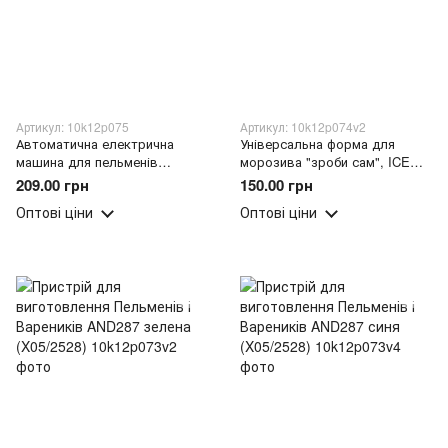
Артикул: 10k12p075
Артикул: 10k12p074v2
Автоматична електрична
Універсальна форма для
машина для пельменів
морозива "зроби сам", ICE
(X05/2601)
CREAM MOLD Зелений /205
209.00 грн
150.00 грн
Оптові ціни
Оптові ціни