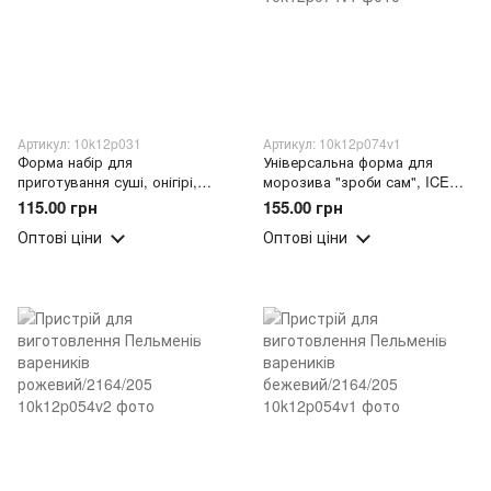
Артикул: 10k12p031
Артикул: 10k12p074v1
Форма набір для
Універсальна форма для
приготування суші, онігірі,
морозива "зроби сам", ICE
норі Sushezi
CREAM MOLD Помаранчевий
115.00 грн
155.00 грн
/205
Оптові ціни
Оптові ціни