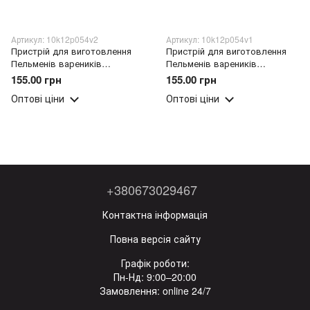
Артикул: 10k12p054v2
Артикул: 10k12p054v1
Пристрій для виготовлення
Пристрій для виготовлення
Пельменів вареників
Пельменів вареників
рожевий/2164/205
бежевий/2164/205
155.00 грн
155.00 грн
Оптові ціни
Оптові ціни
+380673029467
Контактна інформація
Повна версія сайту
Графік роботи:
Пн-Нд: 9:00–20:00
Замовлення: online 24/7