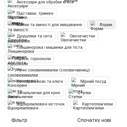
Аксесуари для обробки м'яса
Підставки, тримачі
Миски та ємності для змішування
Форми
Друшляки та сита
Овочечистки
Локшинорізка і машинки для тіста
Преси, горіхоколи
Ручні соковижималки (соковичавниці)
Консервні ножі та ключі
Мірний посуд
Запальнички для кухні
Ступки
Відокремлювачі кісточок
Картоплем'ялки
Фільтр
Спочатку нові