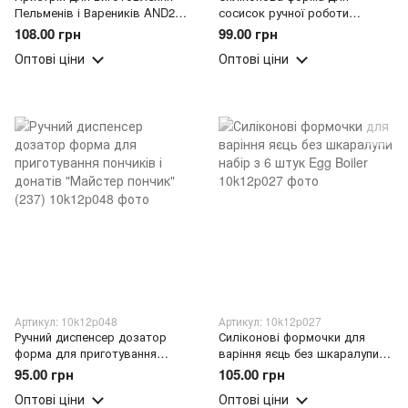
Пельменів і Вареників AND287
сосисок ручної роботи
жовта (X05/2528)
Silicone Sausage Maker
108.00 грн
99.00 грн
Червона
Оптові ціни
Оптові ціни
Артикул: 10k12p048
Артикул: 10k12p027
Ручний диспенсер дозатор
Силіконові формочки для
форма для приготування
варіння яєць без шкаралупи
пончиків і донатів "Майстер
набір з 6 штук Egg Boiler
95.00 грн
105.00 грн
пончик" (237)
Оптові ціни
Оптові ціни