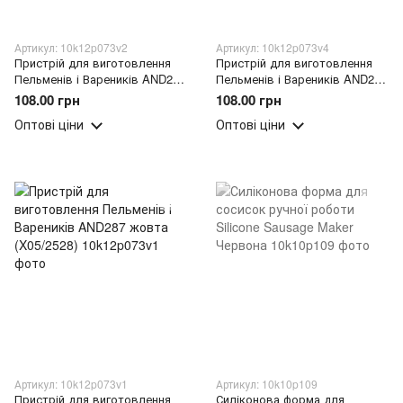
Артикул: 10k12p073v2
Артикул: 10k12p073v4
Пристрій для виготовлення
Пристрій для виготовлення
Пельменів і Вареників AND287
Пельменів і Вареників AND287
зелена (X05/2528)
синя (X05/2528)
108.00 грн
108.00 грн
Оптові ціни
Оптові ціни
Артикул: 10k12p073v1
Артикул: 10k10p109
Пристрій для виготовлення
Силіконова форма для