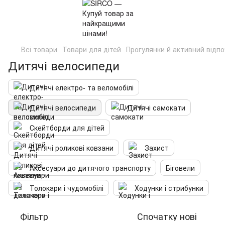
Всі товари
Товари для дітей
Прогулянки й активний відп
Дитячі велосипеди
Дитячі електро- та веломобілі
Дитячі велосипеди
Дитячі самокати
Скейтборди для дітей
Дитячі роликові ковзани
Захист
Аксесуари до дитячого транспорту
Біговели
Толокари і чудомобілі
Ходунки і стрибунки
Фільтр
Спочатку нові