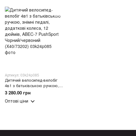
Артикул: 03k24p085
Дитячий велосипед-велобіг
4в1 з батьківською ручкою,
знімні педалі, додаткові
3 280.00 грн
колеса, 12 дюймів, ABEC-7
Оптові ціни
PushSport Чорний/червоний
(X40/73202)