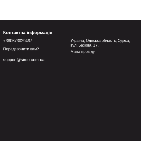
Контактна інформація
+380673029467
Україна, Одеська область, Одеса,
вул. Базова, 17.
Передзвонити вам?
Мапа проїзду
support@sirco.com.ua