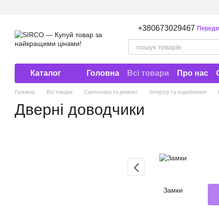
Перейти до основного контенту
+380673029467
Передз
Каталог
Головна
Всі товари
Про нас
Договір публічної оферти
Головна
Всі товари
Сантехніка та ремонт
Інтер'єр та оздоблення
Дверні доводчики
Замки