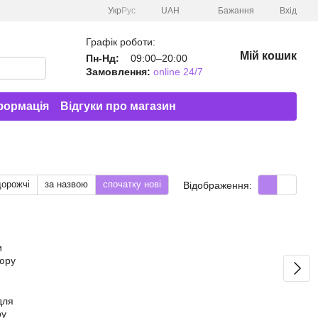
Укр
Рус
UAH
Бажання
Вхід
Графік роботи:
Мій кошик
Пн-Нд:
09:00–20:00
Замовлення:
online 24/7
формація
Відгуки про магазин
дорожчі
за назвою
спочатку нові
Відображення:
для
ру