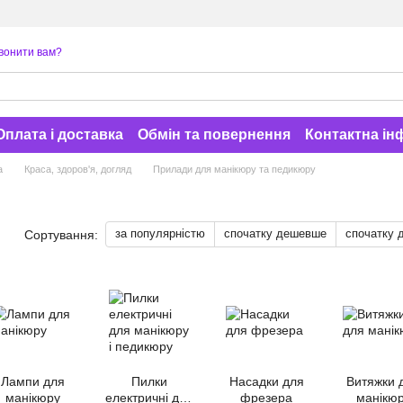
вонити вам?
Оплата і доставка
Обмін та повернення
Контактна ін
а
Краса, здоров'я, догляд
Прилади для манікюру та педикюру
за популярністю
спочатку дешевше
спочатку 
Сортування:
Лампи для
Пилки
Насадки для
Витяжки 
манікюру
електричні для
фрезера
манікю