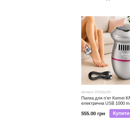
педикюру
Артикул: 07k02p159
Пилка для п'ят Kemei K
електрична USB 1000 m
догляду за стопами та 
Купити
555.00 грн