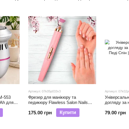
манікюру і
педикюру
Артикул: 07k05p033v3
Артикул: 07k02
M-553
Фрезер для манікюру та
Універсаль
Ah для
педикюру Flawless Salon Nails
догляду за н
педикюру
(218)
Педі Спін | 
Купити
175.00 грн
79.00 грн