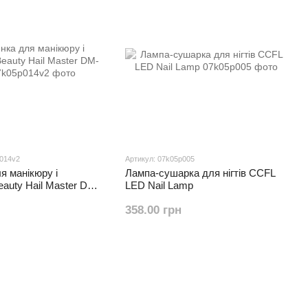
p014v2
Артикул: 07k05p005
 манікюру і
Лампа-сушарка для нігтів CCFL
auty Hail Master DM-
LED Nail Lamp
358.00 грн