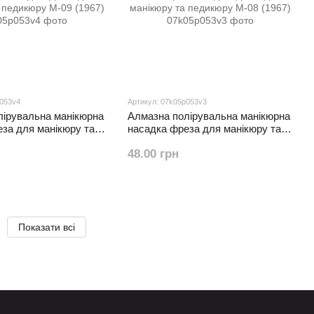
p053v4
Артикул: 07k05p053v3
лірувальна манікюрна
Алмазна полірувальна манікюрна
за для манікюру та
насадка фреза для манікюру та
09 (1967)
педикюру М-08 (1967)
48.00 грн
Показати всі