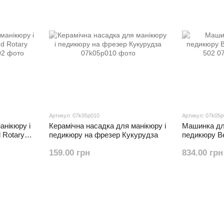
Артикул: 07k05p010
Артикул: 07k05
анікюру і
Керамічна насадка для манікюру і
Машинка для
​​Rotary
педикюру на фрезер Кукурудза
педикюру Be
502
159.00 грн
834.00 грн