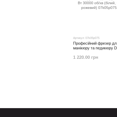
Артикул: 07k05p075
Професійний фрезер дл
манікюру та педикюру 
Вт 30000 об/хв (білий, ч
1 220.00 грн
рожевий)