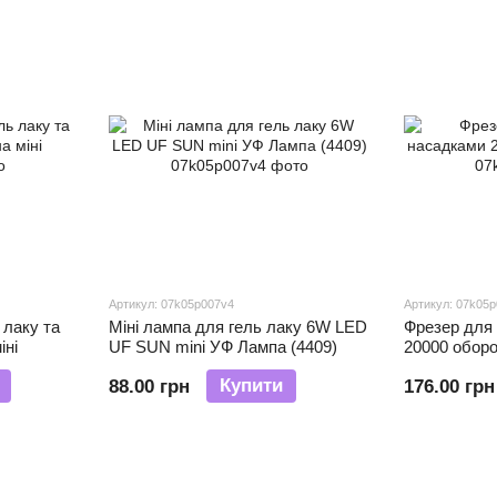
Артикул: 07k05p007v4
Артикул: 07k05
 лаку та
Міні лампа для гель лаку 6W LED
Фрезер для 
іні
UF SUN mini УФ Лампа (4409)
20000 оборо
Купити
88.00 грн
176.00 грн