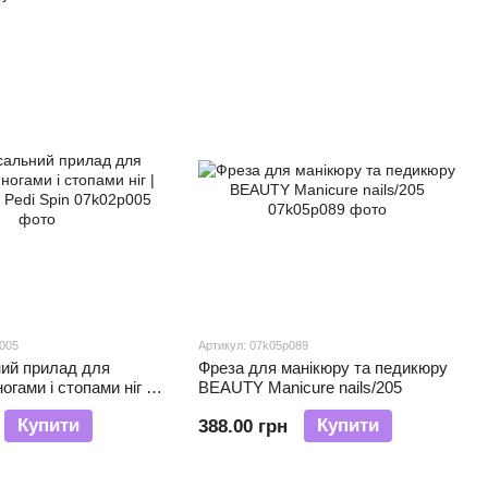
p005
Артикул: 07k05p089
ний прилад для
Фреза для манікюру та педикюру
огами і стопами ніг |
BEAUTY Manicure nails/205
Pedi Spin
Купити
Купити
388.00 грн