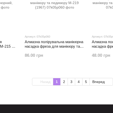
Артикул: 07k05p060
Артикул: 07k05
я
Алмазна полірувальна манікюрна
Алмазна по
DM-215 30
насадка фреза для манікюру та
насадка фре
орний,
педикюру М-219 (1967)
педикюру М-
86.00 грн
48.00 грн
Назад
1
2
3
4
5
Вперед