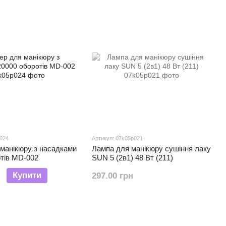
p024
Артикул: 07k05p021
манікюру з насадками
Лампа для манікюру сушіння лаку
тів MD-002
SUN 5 (2в1) 48 Вт (211)
Купити
297.00 грн