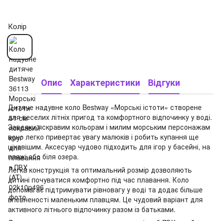
Колір
Опис
Характеристики
Відгуки
Дитяче надувне коло Bestway «Морські істоти» створене
для веселих літніх пригод та комфортного відпочинку у воді.
Завдяки яскравим кольорам і милим морським персонажам
воно легко привертає увагу малюків і робить купання ще
цікавішим. Аксесуар чудово підходить для ігор у басейні, на
пляжі або біля озера.
Легка конструкція та оптимальний розмір дозволяють
дитині почуватися комфортно під час плавання. Коло
допомагає підтримувати рівновагу у воді та додає більше
впевненості маленьким плавцям. Це чудовий варіант для
активного літнього відпочинку разом із батьками.