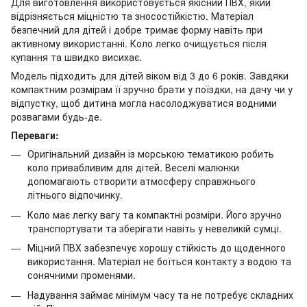
Для виготовлення використовується якісний ПВХ, який
відрізняється міцністю та зносостійкістю. Матеріал
безпечний для дітей і добре тримає форму навіть при
активному використанні. Коло легко очищується після
купання та швидко висихає.
Модель підходить для дітей віком від 3 до 6 років. Завдяки
компактним розмірам її зручно брати у поїздки, на дачу чи у
відпустку, щоб дитина могла насолоджуватися водними
розвагами будь-де.
Переваги:
Оригінальний дизайн із морською тематикою робить
коло привабливим для дітей. Веселі малюнки
допомагають створити атмосферу справжнього
літнього відпочинку.
Коло має легку вагу та компактні розміри. Його зручно
транспортувати та зберігати навіть у невеликій сумці.
Міцний ПВХ забезпечує хорошу стійкість до щоденного
використання. Матеріал не боїться контакту з водою та
сонячними променями.
Надування займає мінімум часу та не потребує складних