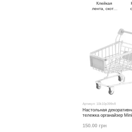
Клейкая
лента, скотч,
стрейч пленка
Артикул: 10k10p399v8
Настольная декоративн
тележка органайзер Mini
12,5*11*8 см Голубой
150.00 грн