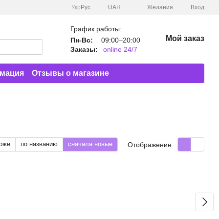
Укр
Рус
UAH
Желания
Вход
График работы:
Мой заказ
Пн-Вс:
09:00–20:00
Заказы:
online 24/7
рмация
Отзывы о магазине
оже
по названию
сначала новые
Отображение: