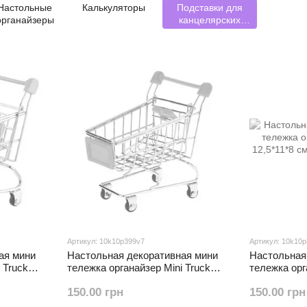
Настольные
Калькуляторы
Подставки для
органайзеры
канцелярских
принадлежностей
Артикул: 10k10p399v7
Артикул: 10k10
ая мини
Настольная декоративная мини
Настольная
 Truck
тележка органайзер Mini Truck
тележка орг
12,5*11*8 см Салатовый
12,5*11*8 
150.00 грн
150.00 грн