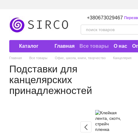
Перейти к основному контенту
+380673029467
Перезв
Каталог
Главная
Все товары
О нас
Оп
Договор публичной оферты
Главная
Все товары
Офис, школа, книги, творчество
Канцелярия
Подставки для
канцелярских
принадлежностей