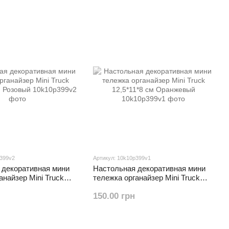
p399v2
Артикул: 10k10p399v1
 декоративная мини
Настольная декоративная мини
анайзер Mini Truck
тележка органайзер Mini Truck
м Розовый
12,5*11*8 см Оранжевый
150.00 грн