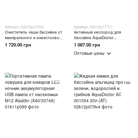
Артикул: 02k12p370v2
Артикул: 02k12p177v1
Очиститель чаши бассейна от
Активный кислород для
минерального и известкового
бассейна AquaDoctor
налета AquaDoctor MC
WaterShock O2 1 кг для
1 720.00 грн
1 087.00 грн
MineralCleaner 5 л (AT/MC-
шоковой и регулярной
Оптовые цены
5л/20491)
дезинфекции воды (AT/O2 1kg)