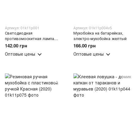
Артикул: 01k11p001
Артикул: 01k11p004v5
Светодиодная
Мухобойка на батарейках,
противомоскитная лампа
электро-мухобойка желтый
Zapp
142.00 грн
166.00 грн
Оптовые цены
Оптовые цены