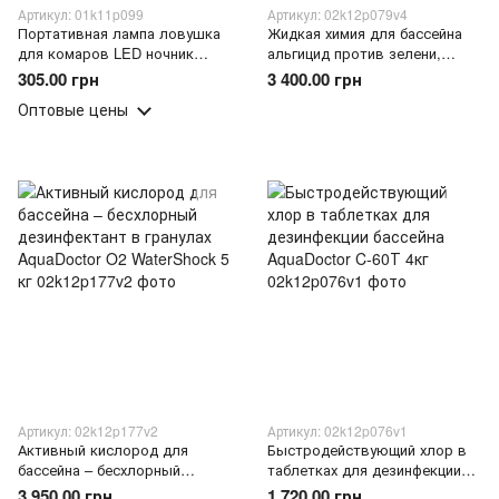
Артикул: 01k11p099
Артикул: 02k12p079v4
Портативная лампа ловушка
Жидкая химия для бассейна
для комаров LED ночник
альгицид против зелени,
аккумуляторная USB лампа
водорослей и грибков
305.00 грн
3 400.00 грн
от насекомых M12 Aladdin
AquaDoctor АС 001554 20л (AT)
Оптовые цены
(X40/33749)
Артикул: 02k12p177v2
Артикул: 02k12p076v1
Активный кислород для
Быстродействующий хлор в
бассейна – бесхлорный
таблетках для дезинфекции
дезинфектант в гранулах
бассейна AquaDoctor C-60Т 4кг
3 950.00 грн
1 720.00 грн