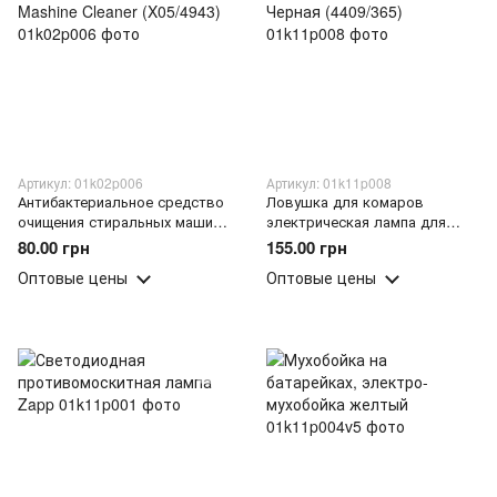
Артикул: 01k02p006
Артикул: 01k11p008
Антибактериальное средство
Ловушка для комаров
очищения стиральных машин
электрическая лампа для
Washing Mashine Cleaner
дома osquito Killer Lamp
80.00 грн
155.00 грн
(X05/4943)
Черная (4409/365)
Оптовые цены
Оптовые цены