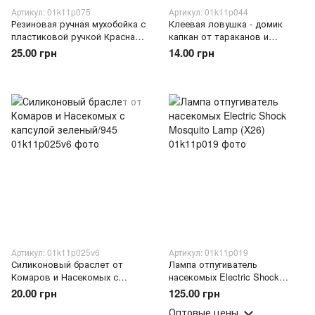
Артикул: 01k11p075
Артикул: 01k11p044
Резиновая ручная мухобойка с
Клеевая ловушка - домик
пластиковой ручкой Красная
капкан от тараканов и
(2020)
муравьев (2020)
25.00 грн
14.00 грн
Артикул: 01k11p025v6
Артикул: 01k11p019
Силиконовый браслет от
Лампа отпугиватель
Комаров и Насекомых с
насекомых Electric Shock
капсулой зеленый/945
Mosquito Lamp (X26)
20.00 грн
125.00 грн
Оптовые цены