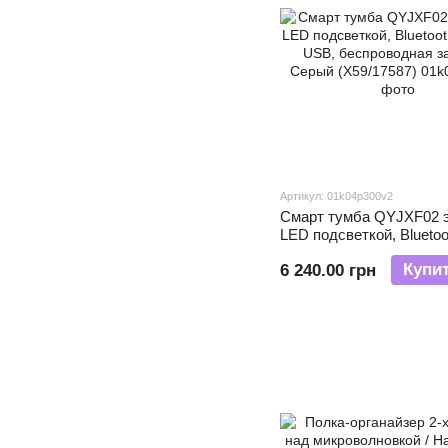
Артикул: 01k04p300v2
Смарт тумба QYJXF02 э
LED подсветкой, Bluetoo
колонка, USB, беспров
Купи
6 240.00 грн
зарядка, Серый (Х59/17