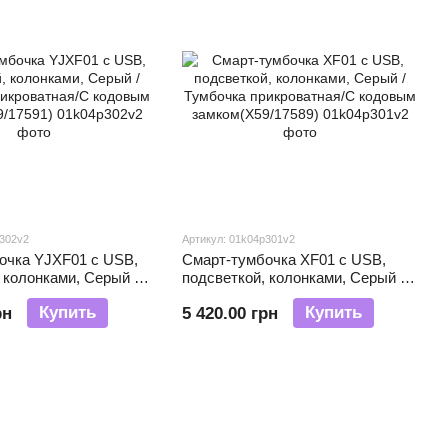
p302v2
Артикул: 01k04p301v2
очка YJXF01 с USB,
Смарт-тумбочка XF01 с USB,
 колонками, Серый /
подсветкой, колонками, Серый /
рикроватная/С
Тумбочка прикроватная/С
Купить
Купить
рн
5 420.00 грн
мком(Х59/17591)
кодовым замком(Х59/17589)