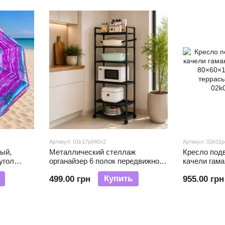
Артикул: 01k17p040v2
Артикул: 02k01
ый,
Металлический стеллаж
Кресло под
угол
органайзер 6 полок передвижной
качели гама
 для
на колесах для кухни, кладовой,
кг, 80×60×1
Купить
499.00 грн
955.00 грн
олетовый
балкона YH9909-6 (X40/33511)
террасы са