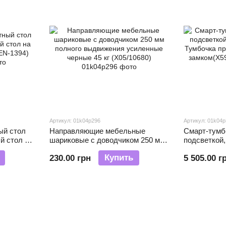
Артикул: 01k04p296
Артикул: 01k04
ый стол
Направляющие мебельные
Смарт-тумб
й стол на
шариковые с доводчиком 250 мм
подсветкой,
EN-1394)
полного выдвижения усиленные
Тумбочка п
Купить
230.00 грн
5 505.00 г
черные 45 кг (X05/10680)
кодовым за