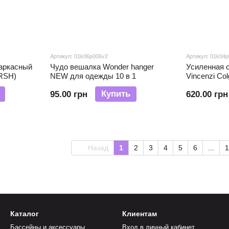
Артикул: 01k06p006v2
Артикул: 01k04
аркасный
Чудо вешалка Wonder hanger
Усиленная 
ARSH)
NEW для одежды 10 в 1
Vincenzi Col
полками те
Купить
95.00 грн
620.00 грн
Назад
1
2
3
4
5
6
...
1
Каталог
Клиентам
Бассейны и аксессуары
Вход в личный кабинет