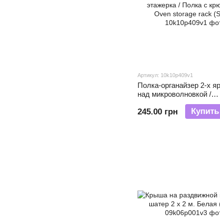
Артикул: 10k10p409v1
Полка-органайзер 2-х я
над микроволновкой /
Настольная этажерка / 
Купить
245.00 грн
крючками / Oven storage
(SHAF)