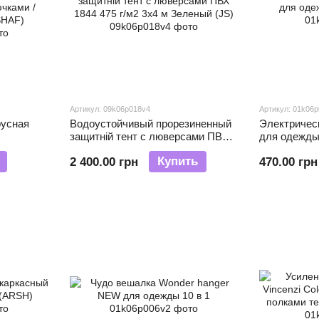
Артикул: 09k06p018v4
Артикул: 01k06
русная
Водоустойчивый прорезиненный
Электричес
защитній тент с люверсами ПВХ
для одежды 
Полка с
1844 475 г/м2 3х4 м Зеленый (JS)
Купить
2 400.00 грн
470.00 грн
 rack