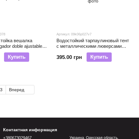
p078
Артикул: 09k06p027v7
стойка вешалка
Водостойкий тарпаулиновый тент
gador doble ajustable с
с металлическими люверсами
лескопическая (AMN)
PE, усиленный край ПВХ 788 150
Купить
Купить
395.00 грн
г/м2 3х4 м Белый (JS)
3
Вперед
Контактная информация
+380673029467
Украина, Одесская область,