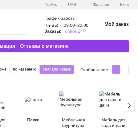
Укр
Рус
UAH
Желания
Вход
График работы:
Мой заказ
Пн-Вс:
09:00–20:00
Заказы:
online 24/7
рмация
Отзывы о магазине
оже
по названию
сначала новые
Отображение:
для
Полки
Мебельная
Мебель для
й и
фурнитура
сада и дачи
ной