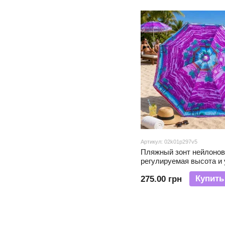
Артикул: 02k01p297v5
Пляжный зонт нейлонов
регулируемая высота и 
наклона 1,6 м с чехлом
Купить
275.00 грн
пикника и кемпинга Фи