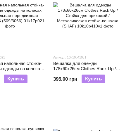
p021
Артикул: 10k10p410v1
я напольная стойка-
Вешалка для одежды
я одежды на колесах
178х60х26см Clothes Rack Up /
ная передвижная
Стойка для прихожей /
Купить
Купить
395.00 грн
 (509/3066)
Металлическая стойка-вешалка
(SHAF)