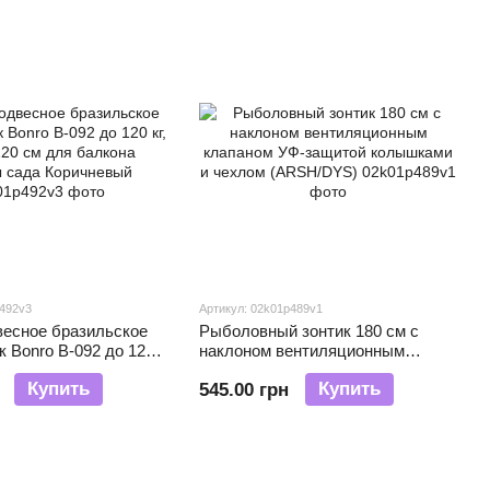
p492v3
Артикул: 02k01p489v1
весное бразильское
Рыболовный зонтик 180 см с
к Bonro B-092 до 120
наклоном вентиляционным
20 см для балкона
клапаном УФ-защитой
Купить
Купить
545.00 грн
да Коричневый
колышками и чехлом
(ARSH/DYS)