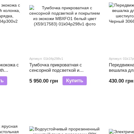
Артикул: 01k04p298v1
Артикул: 01k17
кокожа с
Тумбочка прикроватная с
Передвижна
th
сенсорной подсветкой и
вешалка дл
одная
покрытием из экокожи MBXFO1
шестиуголь
ть
Купить
5 950.00 грн
430.00 грн
587)
белый цвет (Х59/17583)
Черный 3066