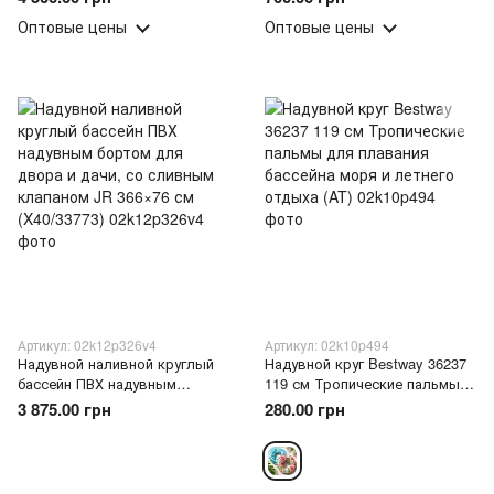
площадка, мягкие бортики
зона для детей 80 см
Оптовые цены
Оптовые цены
(X40/33777)
(X40/33775)
Артикул: 02k12p326v4
Артикул: 02k10p494
Надувной наливной круглый
Надувной круг Bestway 36237
бассейн ПВХ надувным
119 см Тропические пальмы
бортом для двора и дачи, со
для плавания бассейна моря и
3 875.00 грн
280.00 грн
сливным клапаном JR 366×76
летнего отдыха (AT)
см (X40/33773)