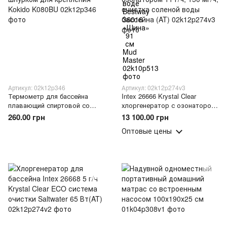
Артикул: 02k12p346
Артикул: 02k12p274v3
Термометр для бассейна
Intex 26666 Krystal Clear
плавающий спиртовой со
хлоргенератор с озонатором
шнурком для крепления
11 г/ч, 150 мг/ч, очистка
260.00 грн
13 100.00 грн
Kokido K080BU
соленой воды бассейна (AT)
Оптовые цены