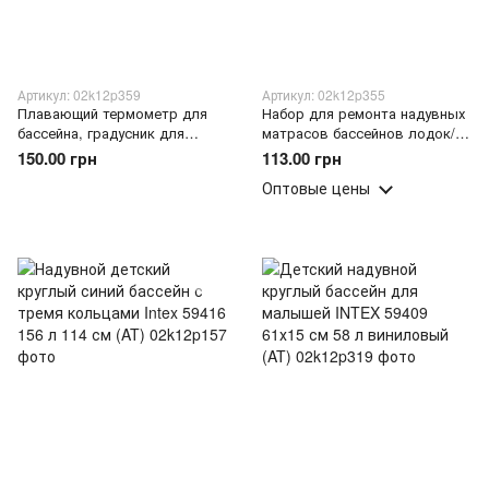
Артикул: 02k12p359
Артикул: 02k12p355
Плавающий термометр для
Набор для ремонта надувных
бассейна, градусник для
матрасов бассейнов лодок/
надувных каркасных и
Клей и заплаты ПВХ Intex
150.00 грн
113.00 грн
стационарных бассейнов Intex
Jlong 290139 (AT)
Оптовые цены
28093 (LM)