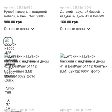
Артикул: 02k12p025
Артикул: 02k12p160v3
Ручной насос для надувной
Детский надувной бассейн с
мебели, мячей Intex 68605
надувным дном 41 л BestWay
Double Quick III Pump тип III S,
51112 Голубой (LM)
980.00 грн
160.00 грн
37 см
Оптовые цены
Оптовые цены
Артикул: 02k12p160v2
Артикул: 02k12p160v1