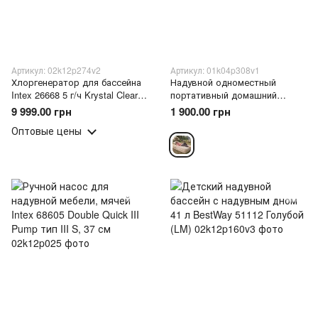
Артикул: 02k12p274v2
Артикул: 01k04p308v1
Хлоргенератор для бассейна
Надувной одноместный
Intex 26668 5 г/ч Krystal Clear
портативный домашний
ECO система очистки
матрас со встроенным
9 999.00 грн
1 900.00 грн
Saltwater 65 Вт(AT)
насосом 100х190х25 см
Оптовые цены