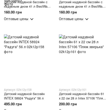
Детский надувной бассейн с
Детский надувной бассейн с
надувным дном 41 л BestWay
надувным дном 41 л BestWay
51112 Оранжевый (LM)
51112 Желтый (LM)
160.00 грн
160.00 грн
Оптовые цены
Оптовые цены
Артикул: 02k12p158
Артикул: 02k12p161
Детский надувной бассейн
Детский надувной бассейн 61
INTEX 58924 "Радуга" 56 л
х 22 см 28 л Intex 57106 "Пляж
зверька"
495.00 грн
200.00 грн