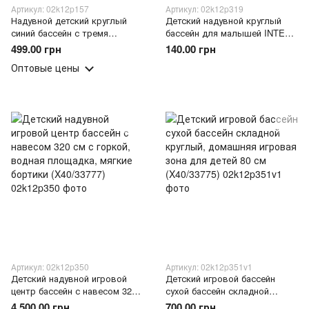
Артикул: 02k12p157
Артикул: 02k12p319
Надувной детский круглый
Детский надувной круглый
синий бассейн с тремя
бассейн для малышей INTEX
кольцами Intex 59416 156 л
59409 61х15 см 58 л
499.00 грн
140.00 грн
114 см (AT)
виниловый (AT)
Оптовые цены
Артикул: 02k12p350
Артикул: 02k12p351v1
Детский надувной игровой
Детский игровой бассейн
центр бассейн с навесом 320
сухой бассейн складной
см с горкой, водная
круглый, домашняя игровая
4 500.00 грн
700.00 грн