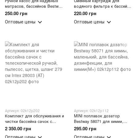
Ручной насос для надувных
Сменный картридж для
матрасов, бассейнов Bestway
водяного фильтра к бассейну
62003 1,85 л 36 см (LM)
Intex 29000/29003
250.00 грн
220.00 грн
Оптовые цены
Оптовые цены
Артикул: 02k12p202
Артикул: 02k12p112
Комплект для обслуживания и
MINI поплавок дозатор
чистки бассейна сачок с
Bestway 58071 для химии,
телескопической ручкой,
маленький, для бассейна,
2 350.00 грн
295.00 грн
пылесос, щетка, шланг 279 см
дезинфекции, для химии(М+)
Оптовые цены
Оптовые цены
Intex 28003 (AT)