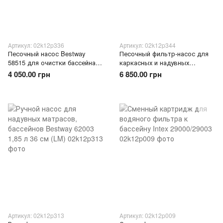
Артикул: 02k12p336
Артикул: 02k12p344
Песочный насос Bestway
Песочный фильтр-насос для
58515 для очистки бассейна
каркасных и надувных
3028 л/ч фильтр с кварцевым
бассейнов Bestway 58497
4 050.00 грн
6 850.00 грн
песком 85 Вт (AT)
Flowclear 6056 л/ч (AT)
Артикул: 02k12p313
Артикул: 02k12p009