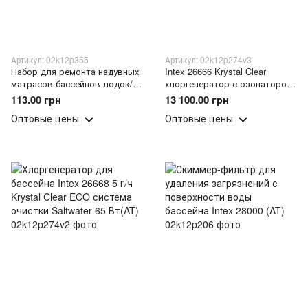
Артикул: 02k12p355
Артикул: 02k12p274v3
Набор для ремонта надувных
Intex 26666 Krystal Clear
матрасов бассейнов лодок/
хлоргенератор с озонатором
Клей и заплаты ПВХ Intex
11 г/ч, 150 мг/ч, очистка
113.00 грн
13 100.00 грн
Jlong 290139 (AT)
соленой воды бассейна (AT)
Оптовые цены
Оптовые цены