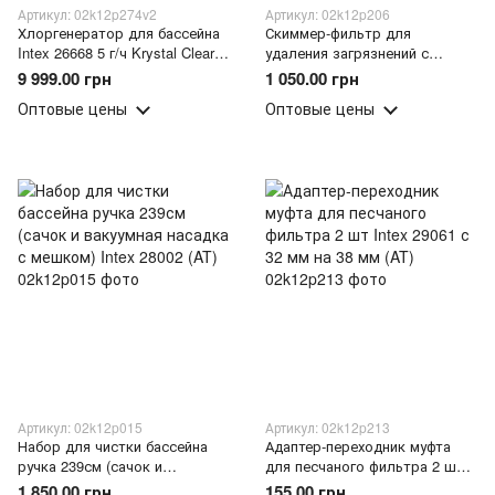
Артикул: 02k12p274v2
Артикул: 02k12p206
Хлоргенератор для бассейна
Скиммер-фильтр для
Intex 26668 5 г/ч Krystal Clear
удаления загрязнений с
ECO система очистки
поверхности воды бассейна
9 999.00 грн
1 050.00 грн
Saltwater 65 Вт(AT)
Intex 28000 (AT)
Оптовые цены
Оптовые цены
Артикул: 02k12p015
Артикул: 02k12p213
Набор для чистки бассейна
Адаптер-переходник муфта
ручка 239см (сачок и
для песчаного фильтра 2 шт
вакуумная насадка с мешком)
Intex 29061 с 32 мм на 38 мм
1 850.00 грн
155.00 грн