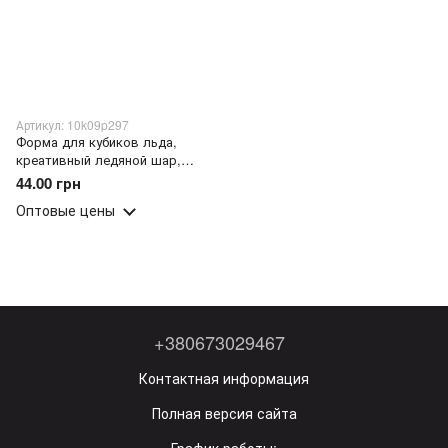
Артикул: 10k09p297
Форма для кубиков льда,
креативный ледяной шар,
Сферическая форма/205
44.00 грн
Оптовые цены
+380673029467
Контактная информация
Полная версия сайта