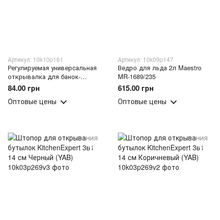
Артикул: 10k10p161
Артикул: 10k09p147
Регулируемая универсальная
Ведро для льда 2л Maestro
открывалка для банок-
MR-1689/235
консервов и бутылок Can
84.00 грн
615.00 грн
Opener (225)
Оптовые цены
Оптовые цены