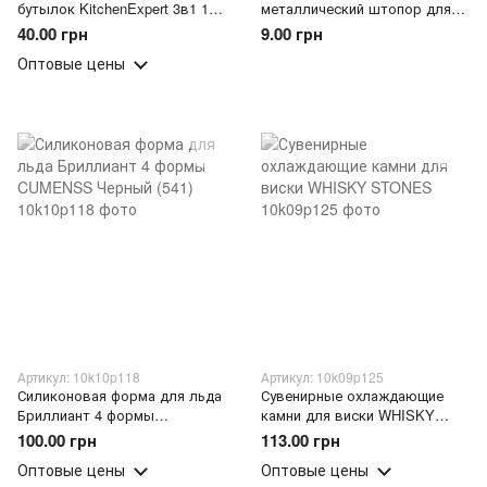
бутылок KitchenExpert 3в1 14
металлический штопор для
см Синий (YAB)
открывания бутылок с
40.00 грн
9.00 грн
пробками Sun Huan Series
Оптовые цены
(YAB)
Артикул: 10k10p118
Артикул: 10k09p125
Силиконовая форма для льда
Сувенирные охлаждающие
Бриллиант 4 формы
камни для виски WHISKY
CUMENSS Черный (541)
STONES
100.00 грн
113.00 грн
Оптовые цены
Оптовые цены