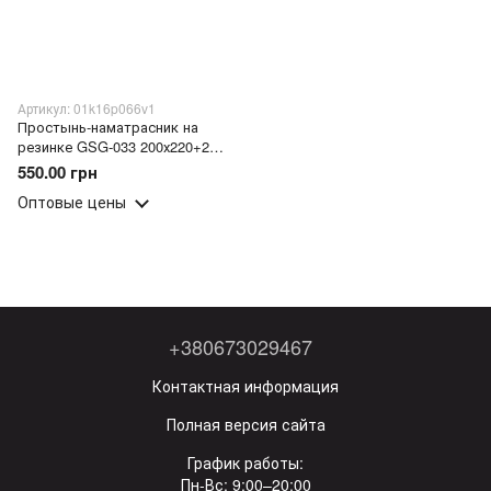
Артикул: 01k16p066v1
Простынь-наматрасник на
резинке GSG-033 200х220+28
см Белый
550.00 грн
Оптовые цены
+380673029467
Контактная информация
Полная версия сайта
График работы:
Пн-Вс: 9:00–20:00