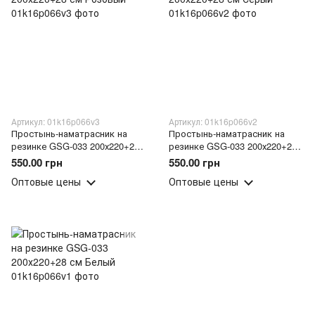
Артикул: 01k16p066v3
Артикул: 01k16p066v2
Простынь-наматрасник на
Простынь-наматрасник на
резинке GSG-033 200х220+28
резинке GSG-033 200х220+28
см Розовый
см Серый
550.00 грн
550.00 грн
Оптовые цены
Оптовые цены