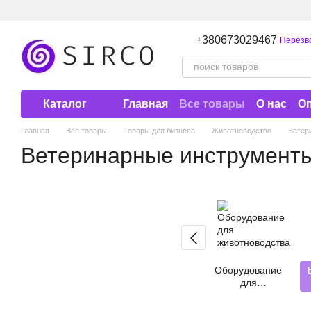
Перейти к основному контенту
+380673029467
Перезв
Каталог
Главная
Все товары
О нас
Оп
Договор публичной оферты
Главная
Все товары
Товары для бизнеса
Животноводство
Ветер
Ветеринарные инструмент
Оборудование
для
животноводства