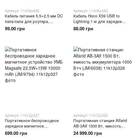
Артикул: 11k06p485
Артикул: 11k06p484
Кабель питания 5.5×2.5 мм DC
Кабель Hoco X59 USB to
папа-папа для роутера,
Lightning 1 м для зарядки
модема, камер CCTV, медный
устройств с разъемом
99.00 грн
88.00 грн
провод 2А черный (AX)
Lightning(206/99159)
Артикул: 11k12p327
Артикул: 11k12p326
Портативное беспроводное
Портативная станция Alfarid
зарядное магнитное
AB-3Alf 1500 Вт, емкость
устройство УМБ Magsafe
аккумулятора 1000 Втч
699.00 грн
24 999.00 грн
22,5W+15W 10000 mAh
(JM/6038)