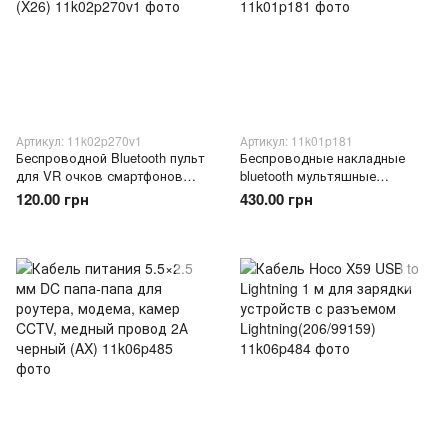
Артикул: 11k02p270v1
Артикул: 11k01p181
Беспроводной Bluetooth пульт
Беспроводные накладные
для VR очков смартфонов
bluetooth мультяшные
Android iPhone управление
наушники "Стич" KT-100
120.00 грн
430.00 грн
музыкой видео (X26)
(509/4665)