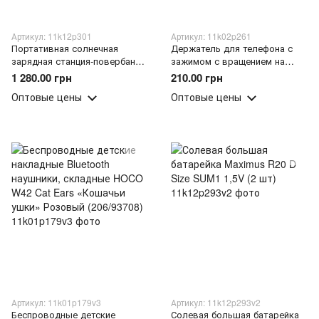
Артикул: 11k12p301
Артикул: 11k02p261
Портативная солнечная
Держатель для телефона с
зарядная станция-повербанк
зажимом с вращением на
на 5000мАч кемпинговый
360°/Мобильный держатель/
1 280.00 грн
210.00 грн
фонарь Yobolife LM-3601 (TOL)
Крепление для
Оптовые цены
Оптовые цены
телефона(509/4582)
Артикул: 11k01p179v3
Артикул: 11k12p293v2
Беспроводные детские
Солевая большая батарейка