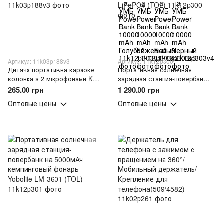
Артикул: 11k03p188v3
Артикул: 11k12p300
Дитяча портативна караоке
Портативная солнечная
колонка з 2 мікрофонами K12/
зарядная станция-повербанк
Акумуляторна колонка/
на 6000мАч кемпинговый
265.00 грн
1 290.00 грн
Караоке колонка, Рожевий
фонарь YoboLIFE LM-3605 12V
Оптовые цены
Оптовые цены
LiFePO4 (TOL)