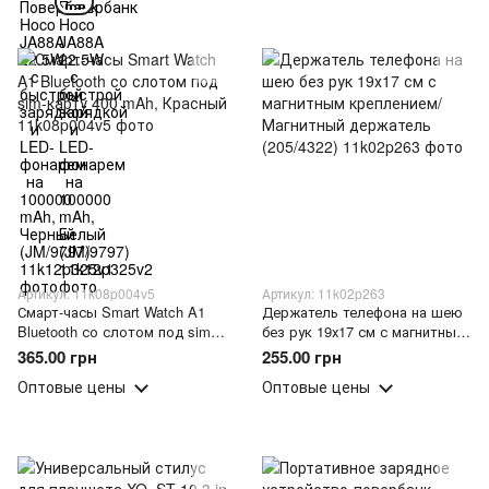
Артикул: 11k08p004v5
Артикул: 11k02p263
Смарт-часы Smart Watch A1
Держатель телефона на шею
Bluetooth со слотом под sim-
без рук 19х17 см с магнитным
карту 400 mAh, Красный
креплением/Магнитный
365.00 грн
255.00 грн
держатель (205/4322)
Оптовые цены
Оптовые цены