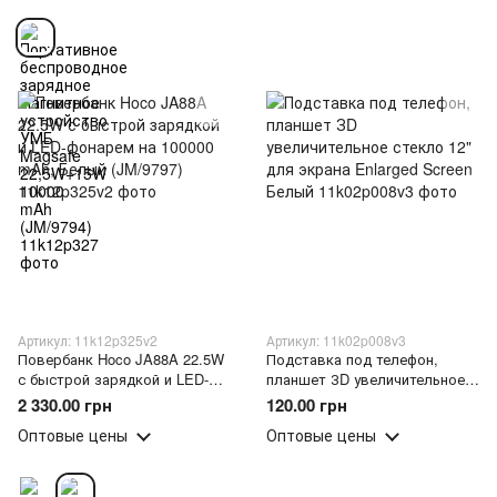
(JM/9794)
Артикул: 11k12p325v2
Артикул: 11k02p008v3
Повербанк Hoco JA88A 22.5W
Подставка под телефон,
с быстрой зарядкой и LED-
планшет ЗD увеличительное
фонарем на 100000 mAh,
стекло 12" для экрана
2 330.00 грн
120.00 грн
Белый (JM/9797)
Enlarged Screen Белый
Оптовые цены
Оптовые цены