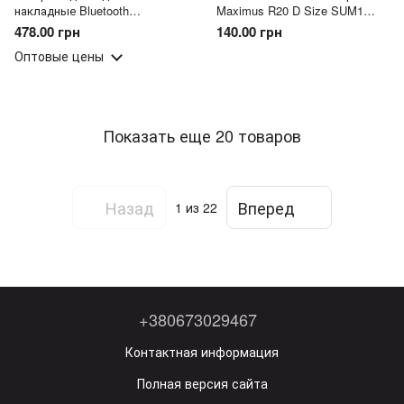
накладные Bluetooth
Maximus R20 D Size SUM1
наушники, складные HOCO
1,5V (2 шт)
478.00 грн
140.00 грн
W42 Cat Ears «Кошачьи ушки»
Оптовые цены
Розовый (206/93708)
Показать еще 20 товаров
Назад
Вперед
1
из 22
+380673029467
Контактная информация
Полная версия сайта