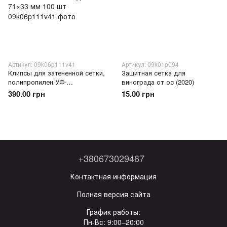
Артикул: 09k06p111v41
Артикул: 09k01p094
Клипсы для затененной сетки,
Защитная сетка для
полипропилен УФ-
винограда от ос (2020)
стабилизированный, зажимы
390.00 грн
15.00 грн
для крепления сетки
стяжками/шнуром, 71×33 мм
100 шт
+380673029467
Контактная информация
Полная версия сайта
График работы:
Пн-Вс: 9:00–20:00