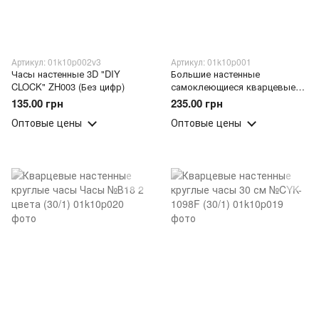
Артикул: 01k10p002v3
Артикул: 01k10p001
Часы настенные 3D "DIY
Большие настенные
CLOCK" ZH003 (Без цифр)
самоклеющиеся кварцевые
3Д часы на стену "Horloge 3D
135.00 грн
235.00 грн
DIY" Серые (205)
Оптовые цены
Оптовые цены