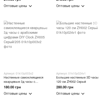
ZH005 золотой/205
Оптовые цены
Оптовые цены
Артикул: 01k10p003v2
Артикул: 01k10p024v1
Настенные самоклеящиеся
Большие настенные 3D часы
кварцевые 3д часы с
120 см ZH002 Серый
арабскими цифрами DIY Clock
180.00 грн
280.00 грн
ZH005 Серый/205
Оптовые цены
Оптовые цены