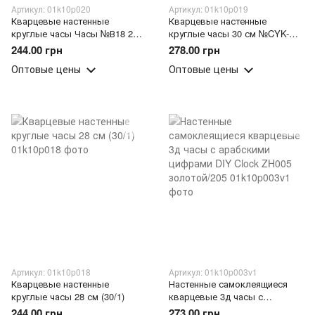
Артикул: 01k10p020
Артикул: 01k10p019
Кварцевые настенные
Кварцевые настенные
круглые часы Часы №В18 2
круглые часы 30 см №CYK-
цвета (30/1)
1098F (30/1)
244.00 грн
278.00 грн
Оптовые цены
Оптовые цены
Артикул: 01k10p018
Артикул: 01k10p003v1
Кварцевые настенные
Настенные самоклеящиеся
круглые часы 28 см (30/1)
кварцевые 3д часы с
арабскими цифрами DIY Clock
244.00 грн
273.00 грн